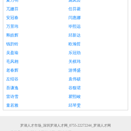
夏万明
施岚芸
兀姗芬
任芬菱
安冠春
闫惠娜
万景玮
毕熙远
释皓辉
邱新达
钱韵铃
欧瀚哲
吴盈瑜
乐冠劲
毛风翱
关棋玮
老春辉
游博盛
左绍谷
袁伟硕
吾谦逸
谷馥珺
雷诗雪
瞿熙峻
童若雅
邱琴雯
罗湖人才市场_深圳罗湖人才网_0755-22272244_罗湖人才网