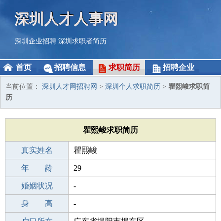
深圳人才人事网
深圳企业招聘
深圳求职者简历
首页
招聘信息
求职简历
招聘企业
当前位置：
深圳人才网招聘网
>
深圳个人求职简历
>
瞿熙峻求职简
历
瞿熙峻求职简历
真实姓名
瞿熙峻
性 别
年 龄
男
29
出生年月
婚姻状况
1997-02-13
-
学 历
身 高
中学
-