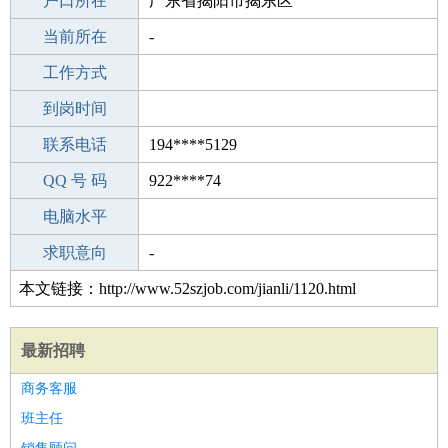
毕业学校
户口所在
中学
广东省揭阳市揭东区
所学专业
当前所在
-
-
工作经验
工作方式
4
驾 照
到岗时间
A照
期望月薪
联系电话
194****5129
手机号码
QQ 号 码
194****5129
922****74
微信号码
电脑水平
194****5129
外语水平
求职意向
-
本文链接：http://www.52szjob.com/jianli/1120.html
最新招聘
商务客服
班主任