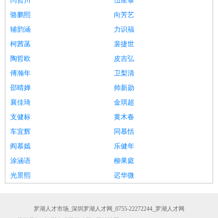
闫哲川
伍星泰
骆鹏熙
向芳艺
辅韵涵
力识福
柯茜菡
裴捷世
陶哲欧
皮吉弘
傅瀚年
卫梨清
邵晴婵
帅新勋
襄佳琦
金琪超
支健标
黄木春
车宜辉
同慕恬
阎慕嫣
乐健年
涂涵语
柳果庭
光景熙
迟华微
罗湖人才市场_深圳罗湖人才网_0755-22272244_罗湖人才网