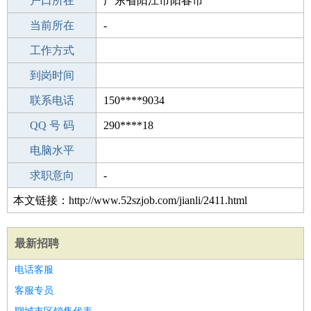
毕业学校
户口所在
淄博徐家庄乡徐家庄中学
广东省阳江市阳春市
所学专业
当前所在
-
-
工作经验
工作方式
28
驾 照
到岗时间
B照
期望月薪
联系电话
150****9034
手机号码
QQ 号 码
150****9034
290****18
微信号码
电脑水平
150****9034
外语水平
求职意向
-
本文链接：http://www.52szjob.com/jianli/2411.html
最新招聘
电话客服
客服专员