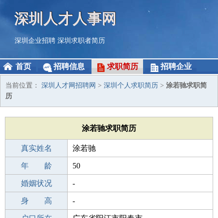
深圳人才人事网
深圳企业招聘
深圳求职者简历
首页
招聘信息
求职简历
招聘企业
当前位置：
深圳人才网招聘网
>
深圳个人求职简历
>
涂若驰求职简
历
涂若驰求职简历
真实姓名
涂若驰
性 别
年 龄
男
50
出生年月
婚姻状况
1976-11-26
-
学 历
身 高
高中
-