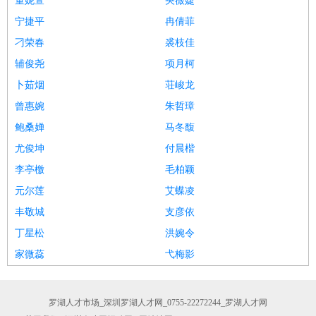
董妮萱
央薇婕
宁捷平
冉倩菲
刁荣春
裘枝佳
辅俊尧
项月柯
卜茹烟
荘峻龙
曾惠婉
朱哲璋
鲍桑婵
马冬馥
尤俊坤
付晨楷
李亭檄
毛柏颖
元尔莲
艾蝶凌
丰敬城
支彦依
丁星松
洪婉令
家微蕊
弋梅影
罗湖人才市场_深圳罗湖人才网_0755-22272244_罗湖人才网