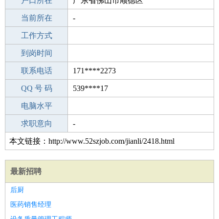
毕业学校
户口所在
江苏省海事职业技术学院
广东省佛山市顺德区
所学专业
当前所在
-
-
工作经验
工作方式
13
驾 照
到岗时间
未知
期望月薪
联系电话
171****2273
手机号码
QQ 号 码
171****2273
539****17
微信号码
电脑水平
171****2273
外语水平
求职意向
-
本文链接：http://www.52szjob.com/jianli/2418.html
最新招聘
后厨
医药销售经理