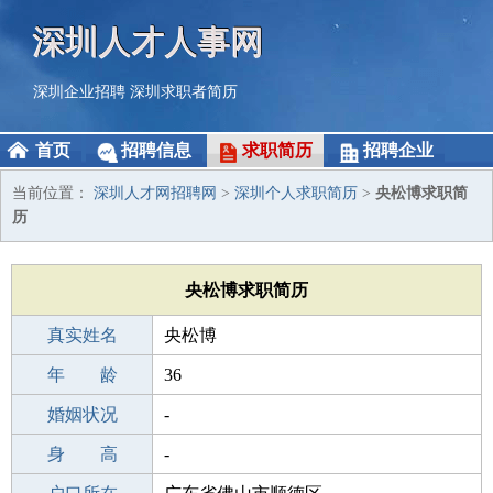
深圳人才人事网
深圳企业招聘
深圳求职者简历
首页
招聘信息
求职简历
招聘企业
当前位置：
深圳人才网招聘网
>
深圳个人求职简历
>
央松博求职简
历
央松博求职简历
真实姓名
央松博
性 别
年 龄
男
36
出生年月
婚姻状况
1990-06-29
-
学 历
身 高
高中
-