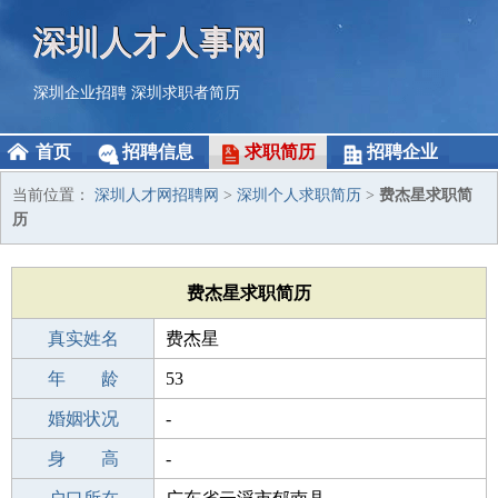
深圳人才人事网
深圳企业招聘
深圳求职者简历
首页
招聘信息
求职简历
招聘企业
当前位置：
深圳人才网招聘网
>
深圳个人求职简历
>
费杰星求职简
历
费杰星求职简历
真实姓名
费杰星
性 别
年 龄
男
53
出生年月
婚姻状况
1973-12-18
-
学 历
身 高
职校/技校
-