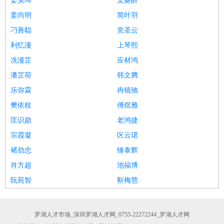
姜昊坤
支菱醉
姜尚明
简叶羽
刁善聪
党圣云
利忆漫
上琴熙
冼漫芷
应材鸿
潘芷荷
韩文腾
乐弥霖
冉镜驰
樊依枝
傅煜雅
匡识勋
老鸿捷
宗霞凝
区云珺
褚劲忠
锺泰辉
肖方超
池福博
阮苑智
靳梅慧
罗湖人才市场_深圳罗湖人才网_0755-22272244_罗湖人才网