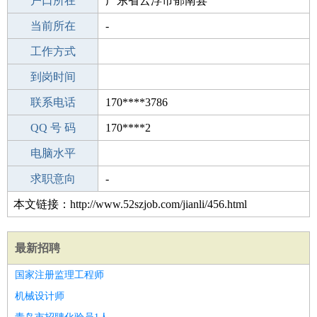
毕业学校
户口所在
兰州市友谊饭店技工学校
广东省云浮市郁南县
所学专业
当前所在
-
-
工作经验
工作方式
27
驾 照
到岗时间
C照
期望月薪
联系电话
170****3786
手机号码
QQ 号 码
170****3786
170****2
微信号码
电脑水平
170****3786
外语水平
求职意向
-
本文链接：http://www.52szjob.com/jianli/456.html
最新招聘
国家注册监理工程师
机械设计师