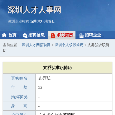
深圳人才人事网
深圳企业招聘
深圳求职者简历
首页
招聘信息
求职简历
招聘企业
当前位置：
深圳人才网招聘网
>
深圳个人求职简历
>
亢乔弘求职简
历
亢乔弘求职简历
真实姓名
亢乔弘
性 别
年 龄
男
52
出生年月
婚姻状况
1974-06-09
-
学 历
身 高
专科
-