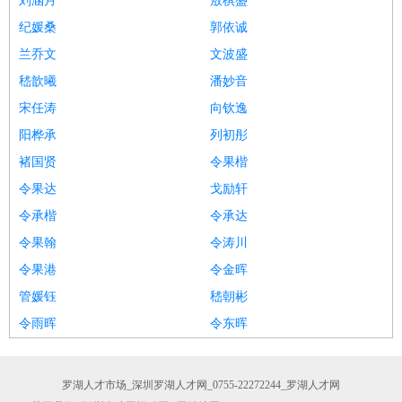
刘涵月
敖棋盛
纪媛桑
郭依诚
兰乔文
文波盛
嵇歆曦
潘妙音
宋任涛
向钦逸
阳桦承
列初彤
褚国贤
令果楷
令果达
戈励轩
令承楷
令承达
令果翰
令涛川
令果港
令金晖
管媛钰
嵇朝彬
令雨晖
令东晖
罗湖人才市场_深圳罗湖人才网_0755-22272244_罗湖人才网