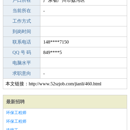
毕业学校
户口所在
专科
广东省广州市荔湾区
所学专业
当前所在
-
-
工作经验
工作方式
27
驾 照
到岗时间
未知
期望月薪
联系电话
148****7150
手机号码
QQ 号 码
148****7150
849****5
微信号码
电脑水平
148****7150
外语水平
求职意向
-
本文链接：http://www.52szjob.com/jianli/460.html
最新招聘
环保工程师
环保工程师