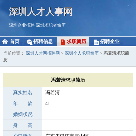
深圳人才人事网
深圳企业招聘
深圳求职者简历
首页
招聘信息
求职简历
招聘企业
当前位置：
深圳人才网招聘网
>
深圳个人求职简历
>
冯若清求职简
历
冯若清求职简历
真实姓名
冯若清
性 别
年 龄
男
41
出生年月
婚姻状况
1985-05-03
-
学 历
身 高
高中
-