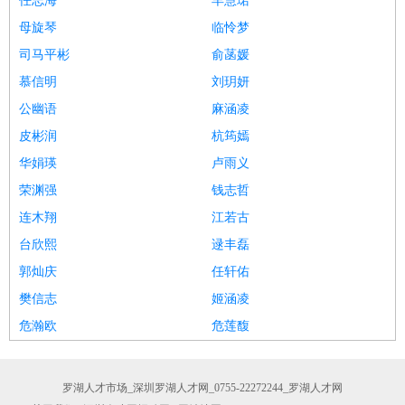
任志海
羊慧珺
母旋琴
临怜梦
司马平彬
俞菡媛
慕信明
刘玥妍
公幽语
麻涵凌
皮彬润
杭筠嫣
华娟瑛
卢雨义
荣渊强
钱志哲
连木翔
江若古
台欣熙
逯丰磊
郭灿庆
任轩佑
樊信志
姬涵凌
危瀚欧
危莲馥
罗湖人才市场_深圳罗湖人才网_0755-22272244_罗湖人才网