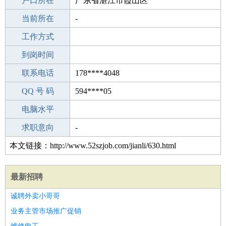
毕业学校
户口所在
阳春第二高级中学
广东省湛江市霞山区
所学专业
当前所在
-
-
工作经验
工作方式
15
驾 照
到岗时间
A照
期望月薪
联系电话
178****4048
手机号码
QQ 号 码
178****4048
594****05
微信号码
电脑水平
178****4048
外语水平
求职意向
-
本文链接：http://www.52szjob.com/jianli/630.html
最新招聘
诚聘外卖小哥哥
业务主管市场推广促销