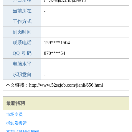
毕业学校
户口所在
广西大学化学化工学院
广东省阳江市阳春市
所学专业
当前所在
-
-
工作经验
工作方式
20
驾 照
到岗时间
A照
期望月薪
联系电话
159****1504
手机号码
QQ 号 码
159****1504
870****54
微信号码
电脑水平
159****1504
外语水平
求职意向
-
本文链接：http://www.52szjob.com/jianli/656.html
最新招聘
市场专员
拆卸及搬运