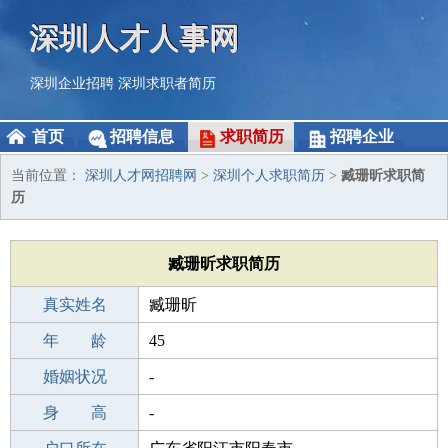
深圳人才人事网
深圳企业招聘
深圳求职者简历
首页
招聘信息
求职简历
招聘企业
当前位置：
深圳人才网招聘网
>
深圳个人求职简历
>
臧珊昕求职简
历
臧珊昕求职简历
真实姓名
臧珊昕
性 别
年 龄
女
45
出生年月
婚姻状况
1981-08-27
-
学 历
身 高
本科
-