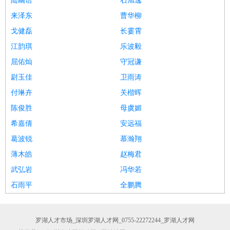
陆幽语
石旭逸
来泽东
曹华柳
戈健磊
长霎霄
江韵琪
乐波毅
屈佑灿
守冠谦
尉玉佳
卫雨涛
付琳卉
关楷晖
陈俊胜
母虞媚
希嘉倩
安远福
葛波锐
慕瀚翔
薄木皓
赵梅君
武弘岩
冯华若
石雨平
全鹏腾
罗湖人才市场_深圳罗湖人才网_0755-22272244_罗湖人才网