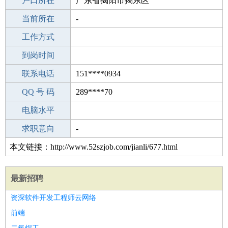
毕业学校
户口所在
建德广播电视大学分校
广东省揭阳市揭东区
所学专业
当前所在
-
-
工作经验
工作方式
22
驾 照
到岗时间
C照
期望月薪
联系电话
151****0934
手机号码
QQ 号 码
151****0934
289****70
微信号码
电脑水平
151****0934
外语水平
求职意向
-
本文链接：http://www.52szjob.com/jianli/677.html
最新招聘
资深软件开发工程师云网络
前端