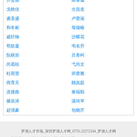
齐雯雅
斯泰诚
戈映佳
仝昌道
虞圣盛
卢蕾淑
和冬彬
母烟榆
戚轩翰
沙蝶花
荀歆凝
韦名乔
阮棋崇
吕青柯
尚霜桂
弋尚文
杜雨贤
班蕾雅
商育天
顾岚茹
连捷曲
秦福聪
滕辰涛
湯诗琴
赵强豪
包晓芹
罗湖人才市场_深圳罗湖人才网_0755-22272244_罗湖人才网