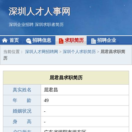
深圳人才人事网
深圳企业招聘
深圳求职者简历
首页
招聘信息
求职简历
招聘企业
当前位置：
深圳人才网招聘网
>
深圳个人求职简历
>
屈君昌求职简
历
屈君昌求职简历
真实姓名
屈君昌
性 别
年 龄
男
49
出生年月
婚姻状况
1977-01-24
-
学 历
身 高
高中
-