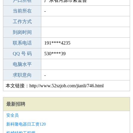
毕业学校
户口所在
专科
广东省河源市紫金县
所学专业
当前所在
-
-
工作经验
工作方式
23
驾 照
到岗时间
A照
期望月薪
联系电话
191****4235
手机号码
QQ 号 码
191****4235
530****39
微信号码
电脑水平
191****4235
外语水平
求职意向
-
本文链接：http://www.52szjob.com/jianli/746.html
最新招聘
安全员
新科隆电器日工资120