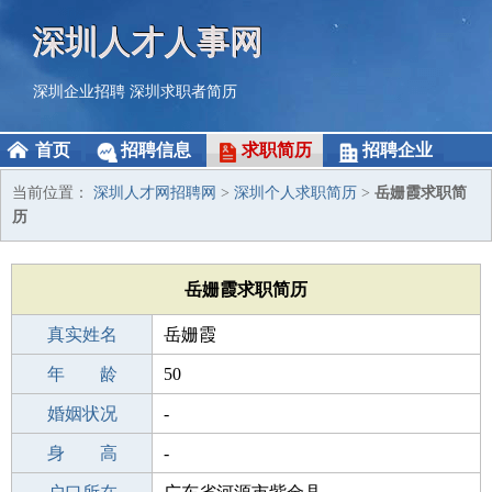
深圳人才人事网
深圳企业招聘
深圳求职者简历
首页
招聘信息
求职简历
招聘企业
当前位置：
深圳人才网招聘网
>
深圳个人求职简历
>
岳姗霞求职简
历
岳姗霞求职简历
真实姓名
岳姗霞
性 别
年 龄
女
50
出生年月
婚姻状况
1976-11-17
-
学 历
身 高
专科
-