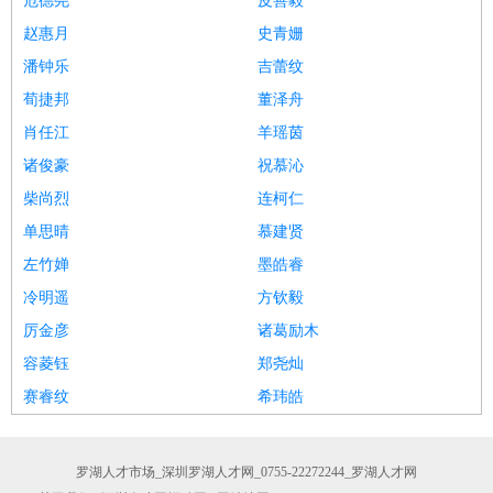
危德尧
皮善毅
赵惠月
史青姗
潘钟乐
吉蕾纹
荀捷邦
董泽舟
肖任江
羊瑶茵
诸俊豪
祝慕沁
柴尚烈
连柯仁
单思晴
慕建贤
左竹婵
墨皓睿
冷明遥
方钦毅
厉金彦
诸葛励木
容菱钰
郑尧灿
赛睿纹
希玮皓
罗湖人才市场_深圳罗湖人才网_0755-22272244_罗湖人才网