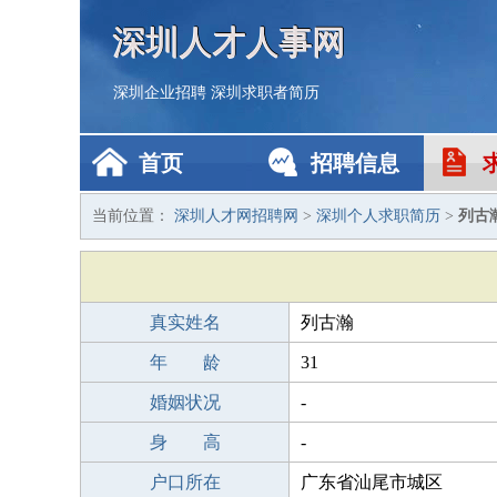
深圳人才人事网
深圳企业招聘
深圳求职者简历
首页
招聘信息
当前位置：
深圳人才网招聘网
>
深圳个人求职简历
>
列古
真实姓名
列古瀚
年 龄
31
婚姻状况
-
身 高
-
户口所在
广东省汕尾市城区