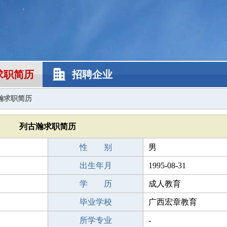
求职简历
招聘企业
瀚求职简历
列古瀚求职简历
性 别
男
出生年月
1995-08-31
学 历
成人教育
毕业学校
广西宏章教育
所学专业
-