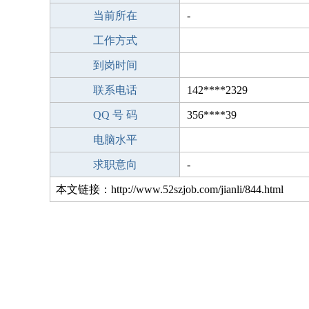
当前所在
-
工作方式
到岗时间
联系电话
142****2329
QQ 号 码
356****39
电脑水平
求职意向
-
本文链接：http://www.52szjob.com/jianli/844.html