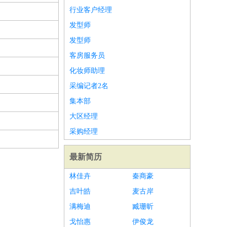
行业客户经理
发型师
发型师
客房服务员
化妆师助理
采编记者2名
集本部
大区经理
采购经理
最新简历
林佳卉
秦商豪
吉叶皓
麦古岸
满梅迪
臧珊昕
戈怡惠
伊俊龙