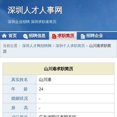
深圳人才人事网
深圳企业招聘
深圳求职者简历
首页
招聘信息
求职简历
招聘企业
当前位置：
深圳人才网招聘网
>
深圳个人求职简历
>
山川港求职简
历
山川港求职简历
真实姓名
山川港
性 别
年 龄
男
24
出生年月
婚姻状况
2002-08-20
-
学 历
身 高
中专
-