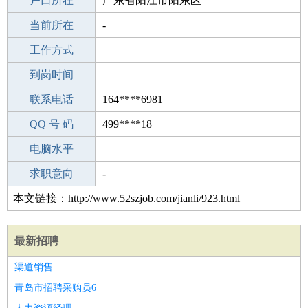
毕业学校
户口所在
阜阳市第一高级职业中学
广东省阳江市阳东区
所学专业
当前所在
-
-
工作经验
工作方式
0
驾 照
到岗时间
B照
期望月薪
联系电话
164****6981
手机号码
QQ 号 码
164****6981
499****18
微信号码
电脑水平
164****6981
外语水平
求职意向
-
本文链接：http://www.52szjob.com/jianli/923.html
最新招聘
渠道销售
青岛市招聘采购员6