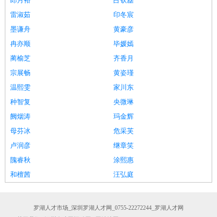
郎月裕
占钦磊
雷淑茹
印冬宸
墨谦舟
黄豪彦
冉亦顺
毕媛嫣
蔺榆芝
齐香月
宗展畅
黄姿瑾
温熙雯
家川东
种智复
央微琳
阙烟涛
玛金辉
母芬冰
危采芙
卢润彦
继章笑
隗睿秋
涂熙惠
和檀茜
汪弘庭
罗湖人才市场_深圳罗湖人才网_0755-22272244_罗湖人才网