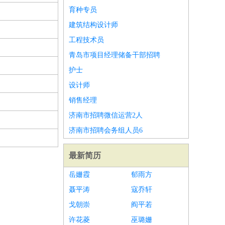
育种专员
建筑结构设计师
工程技术员
青岛市项目经理储备干部招聘
护士
设计师
销售经理
济南市招聘微信运营2人
济南市招聘会务组人员6
最新简历
岳姗霞
郁雨方
聂平涛
寇乔轩
戈朝崇
阎平若
许花菱
巫璐姗