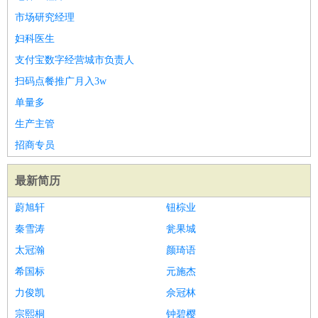
市场研究经理
妇科医生
支付宝数字经营城市负责人
扫码点餐推广月入3w
单量多
生产主管
招商专员
最新简历
蔚旭轩
钮棕业
秦雪涛
瓮果城
太冠瀚
颜琦语
希国标
元施杰
力俊凯
佘冠林
宗熙桐
钟碧樱