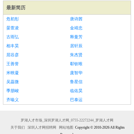
最新简历
危初彤
唐诗茜
晏萱凌
金靖忠
古雨弘
释曼芳
相丰昊
居轩辰
屈谷彦
朱杰贤
王善誉
郗钦唯
米映凝
庞智华
吴蕊微
鲁星信
季朋峻
临佑昊
齐喻义
巴泰运
罗湖人才市场_深圳罗湖人才网_0755-22272244_罗湖人才网
关于我们
深圳人才网招聘网
网站地图
Copyright © 2010-2026 All Rights