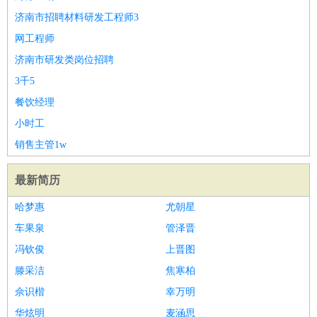
济南市招聘材料研发工程师3
网工程师
济南市研发类岗位招聘
3千5
餐饮经理
小时工
销售主管1w
最新简历
哈梦惠
尤朝星
车果泉
管泽晋
冯钦俊
上晋图
滕采洁
焦寒柏
佘识楷
幸万明
华炫明
麦涵思