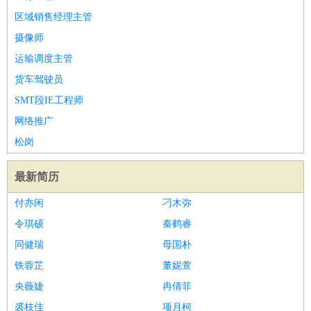
区域销售经理主管
摄像师
运输调度主管
货车驾驶员
SMT段IE工程师
网络推广
松岗
最新简历
付亦闲
刁木弥
令琪硕
秦鹤睿
同健瑞
母国朴
铁蓉芷
董妮萱
央薇婕
冉倩菲
裘枝佳
项月柯