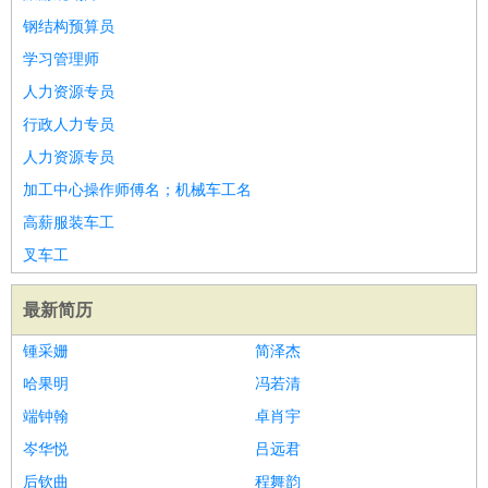
钢结构预算员
学习管理师
人力资源专员
行政人力专员
人力资源专员
加工中心操作师傅名；机械车工名
高薪服装车工
叉车工
最新简历
锺采姗
简泽杰
哈果明
冯若清
端钟翰
卓肖宇
岑华悦
吕远君
后钦曲
程舞韵