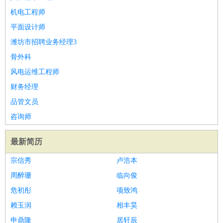
机电工程师
平面设计师
潍坊市招聘业务经理3
骨外科
风电运维工程师
财务经理
品管文员
咨询师
最新简历
宗信秀
卢浩本
周醉珊
临向俊
危初彤
项致鸿
赖玉润
相丰昊
申鼎隆
居轩辰