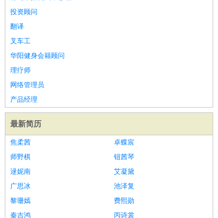
投资顾问
翻译
叉车工
华阳健身会籍顾问
理疗师
网络管理员
产品经理
最新简历
焦柔茜
卓蝶宸
师野棋
钮茜琴
逯妮南
艾凝黛
广思冰
池泽复
黎珊嫣
费熙勋
秦吉鸿
丙诗裳