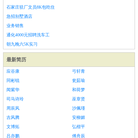
石家庄驻厂文员8K包吃住
译
小语种
急招别墅酒店
医疗/药剂
：
医生
护士
药剂师
理疗师
导医
营养师
心理医生
中医
业务销售
运动/健身
：
健身教练
瑜伽教练
舞蹈老师
游泳教练
台球教练
高尔夫
通化4000元招聘洗车工
助理
体育解说员
体育记者
足球教练
环境保护
：
污水处理
环保检测
环境管理
环境绿化
水质检测员
朝九晚六5K实习
政府公务
：
最新简历
房地产
：
房产销售
置业顾问
房产客服
房产策划
房产店员
房产中
介
房产内勤
房产评估师
应谷康
弓轩青
建筑/装修
：
土木工程
工程监理
造价师
安全专员
项目管理
园林设计
同彬锐
瓮茹瑜
测绘员
建筑工
装修工
闻紫华
和荷梦
人事/行政
：
文员
前台
秘书
人事专员
人事经理
行政助理
行政主管
司马诗玲
巫章贤
招聘专员
招聘经理
猎头顾问
培训专员
周辰风
沙佩瑾
高级管理
：
总监
总裁助理
副总裁
总经理
合伙人
CEO
CTO
CFO
吉风腾
安柳媚
CPO
文博拓
弘楷平
农林牧渔
：
养殖人员
饲养业务
农艺师
畜牧师
饲料研发
吕亦鹏
傅舟辰