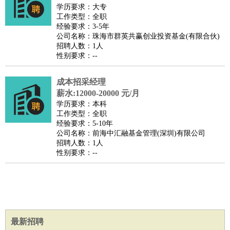
餐饮类
：
厨师
服务员
传菜员
面点师
洗碗工
后厨
杂工
学徒
咖啡
学历要求：大专
工作类型：全职
师
茶艺师
迎宾
经验要求：3-5年
酒店/旅游
：
酒店前台
酒店服务员
行李员
大堂经理
酒店管理
酒店管
公司名称：珠海市群英共赢创业投资基金(有限合伙)
招聘人数：1人
家
导游
旅游顾问
签证专员
订票员
试睡师
性别要求：--
超市/销售
：
促销导购
营业员
收银员
理货员
食品加工
品类管理
店长
美容/美发
：
发型师
美容师
化妆师
美甲师
美发助理
洗头工
美体师
成本招采经理
美容顾问
美容助理
美容店长
宠物美容
薪水:12000-20000 元/月
学历要求：本科
保健/按摩
：
按摩师
针灸推拿
足疗师
搓澡工
盲人按摩
工作类型：全职
娱乐/影视
：
礼仪
调酒师
摄影师
主持人
配音员
后期制作
场务
群众
经验要求：5-10年
公司名称：前海中汇融基金管理(深圳)有限公司
演员
音效师
灯光师
编剧
主播
招聘人数：1人
技术开发
：
程序员
网页设计
技术专员
软件工程师
测试工程师
运维
性别要求：--
工程师
技术支持
硬件工程师
系统工程师
通信工程师
数
据工程师
前端工程师
APP开发
算法工程师
产品管理
：
产品经理
产品运营
产品助理
项目经理
高级产品经理
产
品实习生
SEO
最新招聘
电子/电气
：
无线电
电路工程
自动化
电子维修
产品工艺