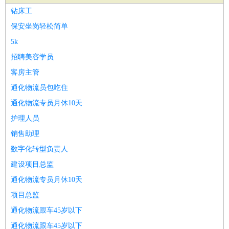
家政/安保
：
保洁
保姆
保安
月嫂
钟点工
洗衣工
护工
育婴师
送水工
钻床工
家庭管家
保安坐岗轻松简单
物业管理
：
物业维修
物业管理
物业招商
物业经理
5k
淘宝/网店
：
淘宝客服
淘宝美工
淘宝店长
淘宝推广
淘宝装修
淘宝策
招聘美容学员
划
淘宝模特
客房主管
财务/会计
：
会计
财务
出纳
审计
税务
财务分析
成本管理
通化物流员包吃住
教育/培训
：
教师
家教
幼教
教学管理
学术研究
培训策划
课程顾问
通化物流专员月休10天
银行/证券
：
理财顾问
证券分析
银行柜员
拍卖师
操盘手
银行经理
信
护理人员
贷管理
销售助理
律师/法务
：
律师
律师助理
法务专员
专利顾问
合同管理
数字化转型负责人
广告/咨询
：
文案
广告制作
咨询顾问
创意总监
广告策划
会展策划
婚
建设项目总监
礼策划
媒介策划
咨询经理
客户主管
摄影师
通化物流专员月休10天
美术/设计
：
服装设计
平面设计
美编
家具设计
美术老师
室内设计
包
项目总监
装设计
动画设计
珠宝设计
店面设计
UI设计
通化物流跟车45岁以下
编辑/出版
：
编辑
记者
出版
发行
专栏作家
排版设计
通化物流跟车45岁以下
翻译/语言
：
英语翻译
日语翻译
俄语翻译
韩语翻译
法语翻译
德语翻