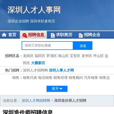
深圳人才人事网
深圳企业招聘
深圳求职者简历
首页
招聘信息
求职简历
招聘企业
招聘区县：
龙岗区
福田区
罗湖区
南山区
宝安区
龙华区
坪山区
盐
田区
大鹏新区
热门招聘：
深圳人才招聘网
深圳人事人才网
销售
：
销售代表
电话销售
销售经理
销售顾问
汽车销售
销售总
监
医药销售
网络销售
区域销售
客户经理
销售顾问
展开
市场
：
市场专员
市场经理
市场拓展
市场调研
市场策划
策划经
理
当前位置：
深圳人才网招聘网
>
深圳造价师人才招聘
客服
：
客服专员
电话客服
客服经理
售后服务
客户关系
客服总
深圳造价师招聘信息
监