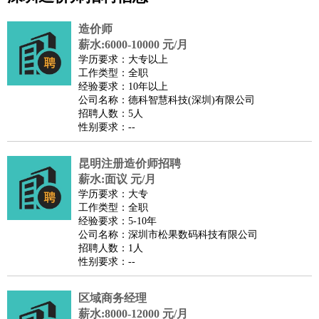
公关
：
公关员
公关经理
媒介专员
媒介经理
会展专员
造价师
技工/工人
：
普工
电工
木工
钳工
焊工
钣金工
锅炉工
油漆工
缝纫工
薪水:6000-10000 元/月
学历要求：大专以上
维修工
水暖工
车工
叉车工
手机维修
电梯工
操作工
包
工作类型：全职
装工
水泥工
钢筋工
纺织工
管道工
样衣工
装卸工
经验要求：10年以上
公司名称：德科智慧科技(深圳)有限公司
生产/研发
：
质量管理
生产组长
车间主任
工艺设计
生产总监
高级工
招聘人数：5人
程师
性别要求：--
机械/仪表
：
机械工程
仪器仪表
机电
版图设计
司机
：
商务司机
昆明注册造价师招聘
客车司机
货车司机
出租车司机
班车司机
驾校
薪水:面议 元/月
教练
带车司机
地铁司机
高铁司机
小车司机
快车司机
专
学历要求：大专
车司机
工作类型：全职
经验要求：5-10年
物流/仓储
：
快递员
仓库管理
搬运工
物流专员
物流经理
调度员
公司名称：深圳市松果数码科技有限公司
贸易/采购
：
外贸专员
外贸经理
采购员
采购经理
商务专员
报关员
买
招聘人数：1人
性别要求：--
手
保险/理赔
：
保险推销
保险顾问
核保理赔
保险经纪人
保险精算师
契
区域商务经理
约管理
保险内勤
薪水:8000-12000 元/月