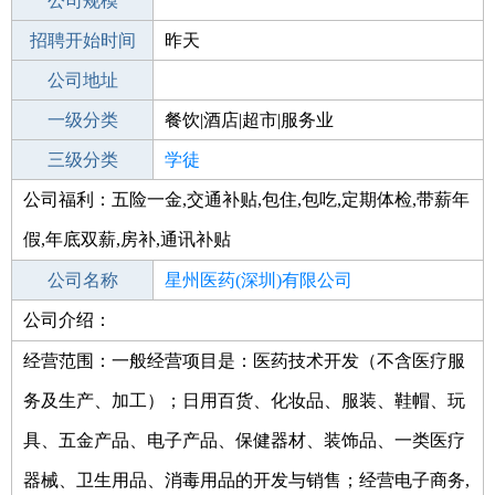
工作地点
公司规模
深圳大鹏新区
招聘开始时间
公司电话
昨天
招聘结束时间
公司地址
2021-11-02
一级分类
餐饮|酒店|超市|服务业
二级分类
三级分类
餐饮
学徒
公司福利：五险一金,交通补贴,包住,包吃,定期体检,带薪年
其他行业
咨询|法律|教育科研|翻译
假,年底双薪,房补,通讯补贴
公司名称
星州医药(深圳)有限公司
公司介绍：
公司类型
有限责任公司(自然人独资)
经营范围：一般经营项目是：医药技术开发（不含医疗服
务及生产、加工）；日用百货、化妆品、服装、鞋帽、玩
具、五金产品、电子产品、保健器材、装饰品、一类医疗
器械、卫生用品、消毒用品的开发与销售；经营电子商务,