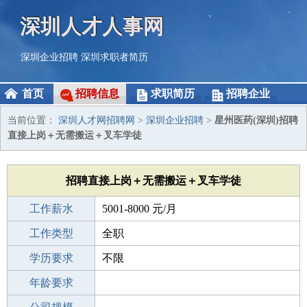
深圳人才人事网
深圳企业招聘
深圳求职者简历
首页
招聘信息
求职简历
招聘企业
当前位置：
深圳人才网招聘网
>
深圳企业招聘
>
星州医药(深圳)招聘
直接上岗＋无需搬运＋叉车学徒
招聘直接上岗＋无需搬运＋叉车学徒
工作薪水
5001-8000 元/月
招聘人数
工作类型
若干
全职
性别要求
学历要求
-
不限
工作经验
年龄要求
不限