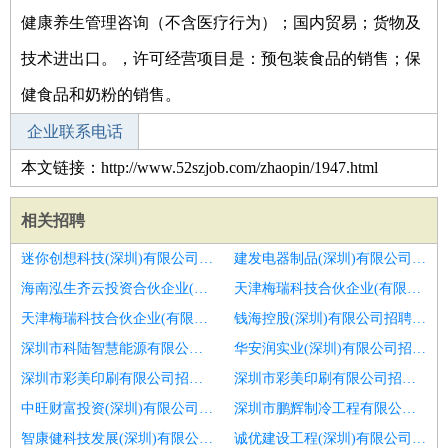
健康养生管理咨询（不含医疗行为）；国内贸易；货物及
技术进出口。，许可经营项目是：预包装食品的销售；保
健食品和奶粉的销售。
企业联系电话
本文链接：http://www.52szjob.com/zhaopin/1947.html
相关招聘
迷你创想科技(深圳)有限公司招聘东胜）维修技术工学徒
建发电器制品(深圳)有限公司招聘叉车学徒＋有师傅带＋免费办证
海南泓生齐云投资合伙企业(有限合伙)招聘厂区面试＋当天入职＋叉车可学徒
天津梅瑞科技合伙企业(有限合伙)招聘学徒工
天津梅瑞科技合伙企业(有限合伙)招聘门面压花学徒工
钱海控股(深圳)有限公司招聘数控工
深圳市科陆智慧能源有限公司招聘叉车学徒＋有师傅带＋免费办证
华安润实业(深圳)有限公司招聘直接上岗＋无需搬运＋叉车学徒
深圳市彩美印刷有限公司招聘叉车可学徒＋无需搬运＋报销路费
深圳市彩美印刷有限公司招聘叉车学徒＋有师傅带＋包吃包住
中旺财富投资(深圳)有限公司招聘磨床师傅及学徒
深圳市鹏辉制冷工程有限公司招聘品牌连锁氧发堂高薪诚招美发学徒包食宿
智康健科技发展(深圳)有限公司招聘叉车学徒＋有师傅带＋免费办证
诚优建设工程(深圳)有限公司招聘学徒