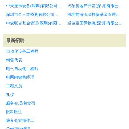
中天显示设备(深圳)有限公司招聘排牙
鸿硕房地产开发(深圳)有限公司招聘直接上岗＋无需搬运＋叉车学徒
深圳市金三维模具有限公司招聘叉车学徒＋有师傅带＋免费办证
深圳前海鸿泽投资基金管理企业(有限合伙)招聘库房管理和汽配学徒6名
中农联合基金管理(深圳)有限公司招聘学徒
通达宝国际物流(深圳)有限公司招聘淄博市招聘学徒6
最新招聘
自动化设备工程师
销售代表
电气自动化工程师
电网内销售经理
工程文员
礼仪
服务4K员包食宿
眼科医生
彝良仓管操作工