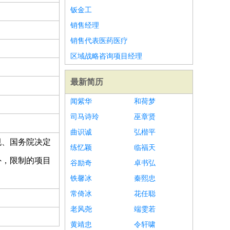
钣金工
销售经理
销售代表医药医疗
区域战略咨询项目经理
最新简历
闻紫华
和荷梦
司马诗玲
巫章贤
曲识诚
弘楷平
规、国务院决定
练忆颖
临福天
外，限制的项目
谷励奇
卓书弘
铁馨冰
秦熙忠
常倚冰
花任聪
老风尧
端雯若
黄靖忠
令轩啸