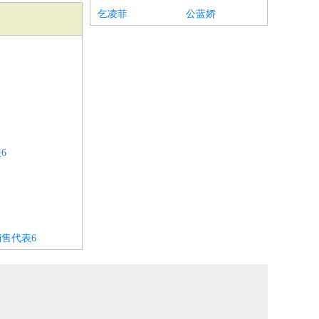
乞凌菲
公蓝娇
6
售代表6