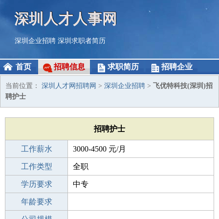
深圳人才人事网
深圳企业招聘
深圳求职者简历
首页
招聘信息
求职简历
招聘企业
当前位置：
深圳人才网招聘网
>
深圳企业招聘
>
飞优特科技(深圳)招
聘护士
招聘护士
工作薪水
3000-4500 元/月
招聘人数
工作类型
1人
全职
性别要求
学历要求
-
中专
工作经验
年龄要求
不限