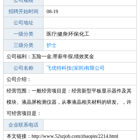
工作地点
公司规模
深圳盐田区
招聘开始时间
公司电话
08-19
招聘结束时间
公司地址
2021-09-18
一级分类
医疗|健身|环保|化工
二级分类
三级分类
医疗/护理
护士
公司福利：五险一金,带薪年假,绩效奖金
其他行业
制药/生物工程/医护
公司名称
飞优特科技(深圳)有限公司
公司介绍：
公司类型
有限责任公司(台港澳法人独资)
经营范围：一般经营项目是：经营新型平板显示器件及其
模块、液晶屏检测仪器，从事液晶相关材料的研发。，许
可经营项目是：
企业联系电话
本文链接：http://www.52szjob.com/zhaopin/2214.html