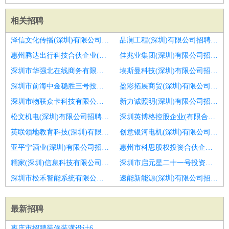
相关招聘
泽信文化传播(深圳)有限公司招聘护士
品澜工程(深圳)有限公司招聘口腔护士,护士长
惠州腾达出行科技合伙企业(有限合伙)招聘口腔护士
佳兆业集团(深圳)有限公司招聘护士长
深圳市华强北在线商务有限公司招聘护士
埃斯曼科技(深圳)有限公司招聘护士
深圳市前海中金稳胜三号投资企业(有限合伙)招聘护理,口腔护士,护士长
盈彩拓展商贸(深圳)有限公司招聘护士
深圳市物联众卡科技有限公司招聘妇科护士
新力诚照明(深圳)有限公司招聘护士
松文机电(深圳)有限公司招聘口腔护士
深圳英博格控股企业(有限合伙)招聘执业护士
英联领地教育科技(深圳)有限公司招聘诚聘口腔护士长
创意银河电机(深圳)有限公司招聘护士
亚平宁酒业(深圳)有限公司招聘内科护士
惠州市科思股权投资合伙企业(有限合伙)招聘护士
糯家(深圳)信息科技有限公司招聘体检中心护士
深圳市启元星二十一号投资企业(有限合伙)招聘华瑞口腔三全路店招聘护士
深圳市松禾智能系统有限公司招聘护士
速能新能源(深圳)有限公司招聘护士
最新招聘
枣庄市招聘装修装潢设计6