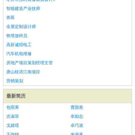
智能建造产业技师
兽医
全屋定制设计师
铁塔放样员
高薪诚招电工
汽车机电维修
房地产项目策划经理主管
唐山桂语江南项目
营销策划
最新简历
包雨果
曹国善
吉淑菲
幸励志
戈婧瑶
卓巧凌
王弥锦
米书承