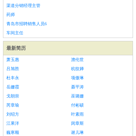
渠道分销经理主管
药师
青岛市招聘销售人员6
车间主任
最新简历
萧玉惠
澹伦世
吕旭胜
杭纹婵
杜丰永
项傲琳
岳姗霞
聂平涛
戈朝崇
巫璐姗
芮章瑜
付彬硕
刘绍方
叶素雨
江果洋
闵章斯
巍寒顺
谢儿琳