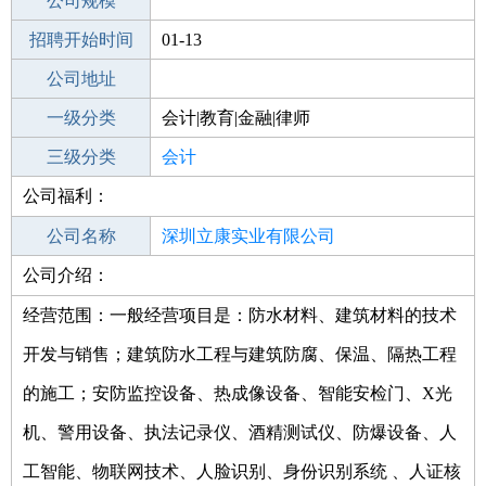
工作地点
公司规模
深圳龙岗区
招聘开始时间
公司电话
01-13
招聘结束时间
公司地址
2022-04-26
一级分类
会计|教育|金融|律师
二级分类
三级分类
财务/会计
会计
公司福利：
其他行业
石油/石化/化工
公司名称
深圳立康实业有限公司
公司介绍：
公司类型
有限责任公司
经营范围：一般经营项目是：防水材料、建筑材料的技术
开发与销售；建筑防水工程与建筑防腐、保温、隔热工程
的施工；安防监控设备、热成像设备、智能安检门、X光
机、警用设备、执法记录仪、酒精测试仪、防爆设备、人
工智能、物联网技术、人脸识别、身份识别系统 、人证核