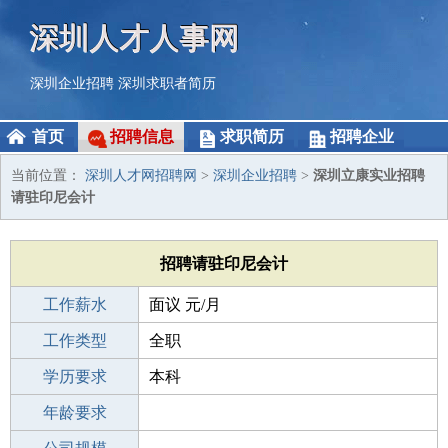
深圳人才人事网
深圳企业招聘
深圳求职者简历
首页
招聘信息
求职简历
招聘企业
当前位置：
深圳人才网招聘网
>
深圳企业招聘
>
深圳立康实业招聘
请驻印尼会计
招聘请驻印尼会计
工作薪水
面议 元/月
招聘人数
工作类型
2人
全职
性别要求
学历要求
-
本科
工作经验
年龄要求
3-5年