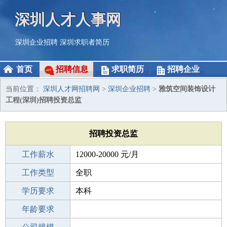
深圳人才人事网
深圳企业招聘
深圳求职者简历
首页
招聘信息
求职简历
招聘企业
当前位置：
深圳人才网招聘网
>
深圳企业招聘
>
雅筑空间装饰设计
工程(深圳)招聘投资总监
招聘投资总监
工作薪水
12000-20000 元/月
招聘人数
工作类型
1人
全职
性别要求
学历要求
-
本科
工作经验
年龄要求
3-5年