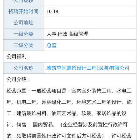
工作地点
公司规模
深圳龙岗区
招聘开始时间
公司电话
10-18
招聘结束时间
公司地址
2021-11-21
一级分类
人事|行政|高级管理
二级分类
三级分类
高级管理
总监
公司福利：
其他行业
公司名称
雅筑空间装饰设计工程(深圳)有限公司
公司介绍：
公司类型
有限责任公司
经营范围：一般经营项目是：室内室外装饰工程、水电工
程、机电工程、园林绿化工程、环境艺术工程的设计、施
工；建筑装饰材料、油画艺术品、软装、家居饰品的设
计、销售； 国内贸易。（企业经营涉及前置性行政许可
的，须取得前置性行政许可文件后方可经营），许可经营