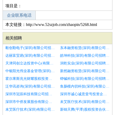
项目是：
企业联系电话
本文链接：http://www.52szjob.com/zhaopin/5268.html
相关招聘
毅创勤电子(深圳)有限公司招聘区域运营管理部总监
东本融资租赁(深圳)有限公司招聘营销前策岗
达丽富贸易(深圳)有限公司招聘财务总监
皓坤科技(深圳)有限公司招聘技术总监cto
天津同创立达投资中心(有限合伙)招聘商务总监
润乾实业(深圳)有限公司招聘财务总监
中银阳光伟业基金管理(深圳)有限公司招聘客服总监
新然融资租赁(深圳)有限公司招聘财务副总监
霍尔果斯兆光财耀股权投资合伙企业(有限合伙)招聘生态合作总监
铧铖科技(深圳)有限公司招聘应届生
泛华讯咨询(深圳)有限公司招聘惠州园林景观设计总监招聘
鱼肠模内切科技(深圳)有限公司招聘金融同业经理高级营销顾问
深圳市冠辰科技有限公司招聘采购总监
深圳市诚心诚意壹号投资企业(有限合伙)招聘物流营销总监
深圳市中侨发展股份有限公司招聘高级)财富管理总监
未艾医疗技术(深圳)有限公司招聘焦煤焦炭贸易业务经理业务总监
未艾医疗技术(深圳)有限公司招聘市场经营经理总监
新锦天腾(平潭)股权投资合伙企业(有限合伙)招聘市场经理