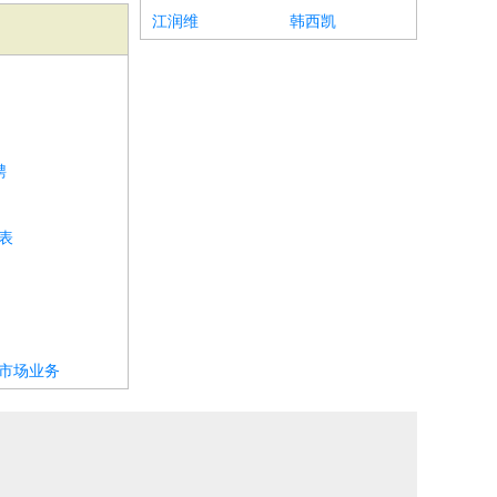
江润维
韩西凯
聘
表
聘市场业务