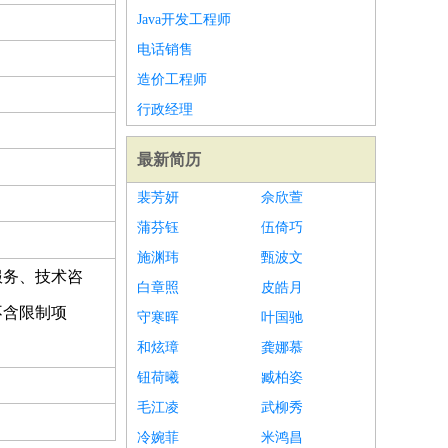
Java开发工程师
电话销售
造价工程师
行政经理
最新简历
裴芳妍
佘欣萱
蒲芬钰
伍倚巧
施渊玮
甄波文
服务、技术咨
白章照
皮皓月
不含限制项
守寒晖
叶国驰
和炫璋
龚娜慕
钮荷曦
臧柏姿
毛江凌
武柳秀
冷婉菲
米鸿昌