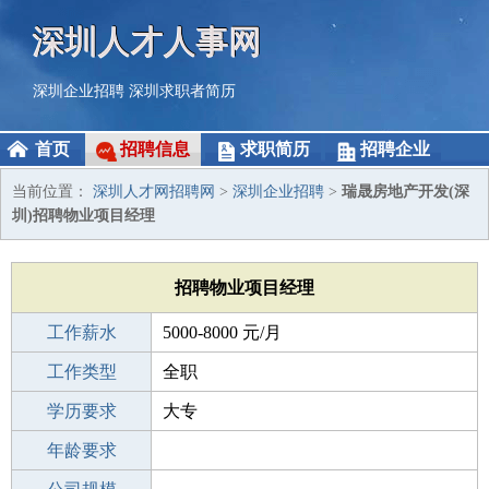
深圳人才人事网
深圳企业招聘
深圳求职者简历
首页
招聘信息
求职简历
招聘企业
当前位置：
深圳人才网招聘网
>
深圳企业招聘
>
瑞晟房地产开发(深
圳)招聘物业项目经理
招聘物业项目经理
工作薪水
5000-8000 元/月
招聘人数
工作类型
1人
全职
性别要求
学历要求
-
大专
工作经验
年龄要求
3-5年