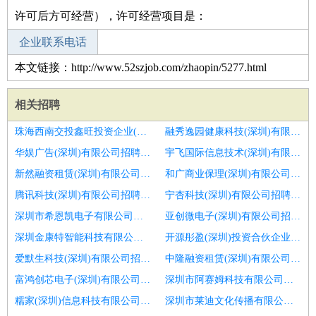
许可后方可经营），许可经营项目是：
企业联系电话
本文链接：http://www.52szjob.com/zhaopin/5277.html
相关招聘
珠海西南交投鑫旺投资企业(有限合伙)招聘现场项目经理
融秀逸园健康科技(深圳)有限公司招聘ERP
华娱广告(深圳)有限公司招聘项目经理
宇飞国际信息技术(深圳)有限公司招聘项目经理
新然融资租赁(深圳)有限公司招聘项目经理
和广商业保理(深圳)有限公司招聘项目经理
腾讯科技(深圳)有限公司招聘项目经理
宁杏科技(深圳)有限公司招聘项目经理
深圳市希恩凯电子有限公司招聘物业项目经理
亚创微电子(深圳)有限公司招聘储备项目经理
深圳金康特智能科技有限公司招聘通信项目经理
开源彤盈(深圳)投资合伙企业(有限合伙)招聘技术项目经理
爱默生科技(深圳)有限公司招聘项目经理
中隆融资租赁(深圳)有限公司招聘物业管理项目经理
富鸿创芯电子(深圳)有限公司招聘幕墙项目经理
深圳市阿赛姆科技有限公司招聘门窗幕墙项目经理
糯家(深圳)信息科技有限公司招聘高级研发工程师
深圳市莱迪文化传播有限公司招聘现场项目经理