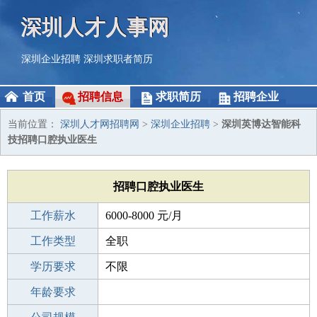
深圳人才人事网
深圳企业招聘
深圳求职者简历
首页
招聘信息
求职简历
招聘企业
当前位置：
深圳人才网招聘网
>
深圳企业招聘
>
深圳英博达智能科
技招聘口腔执业医生
招聘口腔执业医生
工作薪水
6000-8000 元/月
招聘人数
工作类型
1人
全职
性别要求
学历要求
-
不限
工作经验
年龄要求
不限