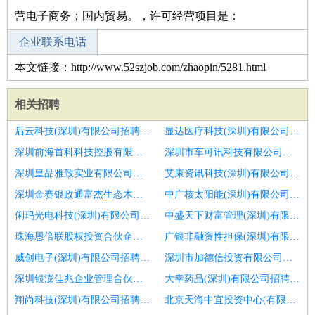
营电子商务；国内贸易。，许可经营项目是：
企业联系电话
本文链接：http://www.52szjob.com/zhaopin/5281.html
相关招聘
后云科技(深圳)有限公司招聘西医医师
显达医疗科技(深圳)有限公司招聘口腔医生,正畸医生,实习
深圳前海首科科技控股有限公司招聘正畸医生
深圳市车可讯科技有限公司招聘全科医生
深圳皇品雅致实业有限公司招聘上瓷师傅
艾康资讯科技(深圳)有限公司招聘口腔医生
深圳金赛银政通富杰生态木业投资基金企业(有限合伙)招聘中医师
中广核太阳能(深圳)有限公司招聘口腔销售
俐玛光电科技(深圳)有限公司招聘执业眼科医生
中盛天下财富管理(深圳)有限公司招聘外科医生
珠海恩倍联股权投资合伙企业(有限合伙)招聘口腔助理医生
广银非融资性担保(深圳)有限公司招聘骨科医生
威创电子(深圳)有限公司招聘心胸外科医生
深圳市加德信投资有限公司招聘内科医生
深圳银澎佳兆企业管理合伙企业(有限合伙)招聘皮肤科医生
大幸药品(深圳)有限公司招聘口腔执业医师
翔尚科技(深圳)有限公司招聘口腔执业医生
北京天海中宜投资中心(有限合伙)招聘口腔医生