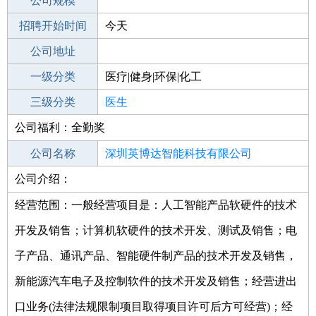
工作地点
公司规模
深圳南山区
招聘开始时间
公司电话
今天
招聘结束时间
公司地址
2021-10-04
一级分类
医疗|健身|环保|化工
二级分类
三级分类
医疗/护理
医生
公司福利：全勤奖
其他行业
制药/生物工程/医护
公司名称
深圳英博达智能科技有限公司
公司介绍：
公司类型
有限责任公司
经营范围：一般经营项目是：人工智能产品软硬件的技术
开发及销售；计算机软硬件的技术开发、测试及销售；电
子产品、通讯产品、智能硬件制产品的技术开发及销售，
新能源汽车电子及控制软件的技术开发及销售；经营进出
口业务(法律法规限制项目取得项目许可后方可经营)；经