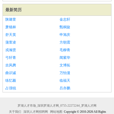
最新简历
陕璐萱
金志轩
萧镜林
甄桐旋
舒天英
申旭庆
蒲萱凌
方朝震
戎瀚贤
毛柳青
弓轩青
闻紫华
吉风腾
文博拓
曲识诚
万怡漫
练忆颖
临福天
占强锐
吕亦鹏
罗湖人才市场_深圳罗湖人才网_0755-22272244_罗湖人才网
关于我们
深圳人才网招聘网
网站地图
Copyright © 2010-2026 All Rights