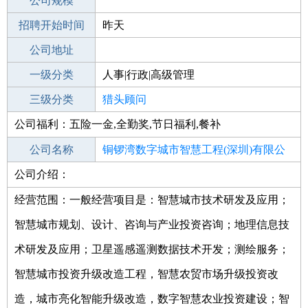
工作地点
公司规模
深圳龙岗区
招聘开始时间
公司电话
昨天
招聘结束时间
公司地址
2022-01-02
一级分类
人事|行政|高级管理
二级分类
三级分类
人事/行政
猎头顾问
公司福利：五险一金,全勤奖,节日福利,餐补
其他行业
不限
公司名称
铜锣湾数字城市智慧工程(深圳)有限公
公司介绍：
公司类型
司
有限责任公司
经营范围：一般经营项目是：智慧城市技术研发及应用；
智慧城市规划、设计、咨询与产业投资咨询；地理信息技
术研发及应用；卫星遥感遥测数据技术开发；测绘服务；
智慧城市投资升级改造工程，智慧农贸市场升级投资改
造，城市亮化智能升级改造，数字智慧农业投资建设；智