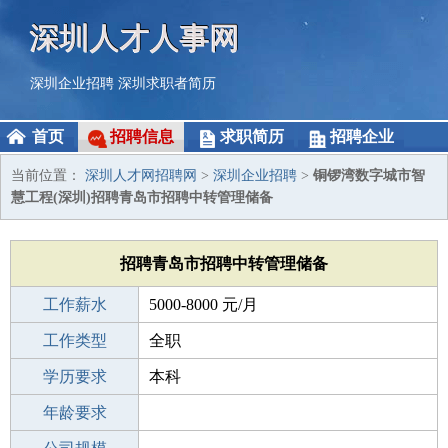
深圳人才人事网
深圳企业招聘
深圳求职者简历
首页
招聘信息
求职简历
招聘企业
当前位置：
深圳人才网招聘网
>
深圳企业招聘
>
铜锣湾数字城市智
慧工程(深圳)招聘青岛市招聘中转管理储备
招聘青岛市招聘中转管理储备
工作薪水
5000-8000 元/月
招聘人数
工作类型
5人
全职
性别要求
学历要求
-
本科
工作经验
年龄要求
不限