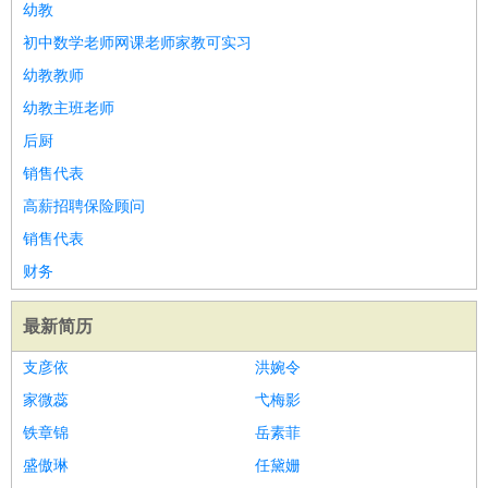
幼教
初中数学老师网课老师家教可实习
幼教教师
幼教主班老师
后厨
销售代表
高薪招聘保险顾问
销售代表
财务
最新简历
支彦依
洪婉令
家微蕊
弋梅影
铁章锦
岳素菲
盛傲琳
任黛姗