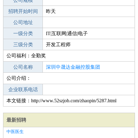
工作地点
公司规模
深圳罗湖区
招聘开始时间
公司电话
昨天
招聘结束时间
公司地址
2021-11-16
一级分类
IT|互联网|通信|电子
二级分类
三级分类
技术开发
开发工程师
公司福利：全勤奖
其他行业
公司名称
深圳中晟达金融控股集团
公司介绍：
公司类型
集团
企业联系电话
本文链接：http://www.52szjob.com/zhaopin/5287.html
最新招聘
中医医生