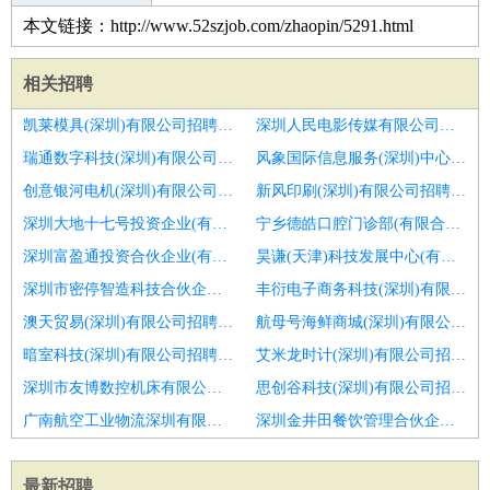
本文链接：http://www.52szjob.com/zhaopin/5291.html
相关招聘
凯莱模具(深圳)有限公司招聘成本会计
深圳人民电影传媒有限公司招聘房地产会计
瑞通数字科技(深圳)有限公司招聘日照市招聘会计1人
风象国际信息服务(深圳)中心(有限合伙)招聘泉州成本会计招聘
创意银河电机(深圳)有限公司招聘成本会计
新风印刷(深圳)有限公司招聘税务会计
深圳大地十七号投资企业(有限合伙)招聘会计经理主管
宁乡德皓口腔门诊部(有限合伙)招聘注册会计师
深圳富盈通投资合伙企业(有限合伙)招聘会计讲师
昊谦(天津)科技发展中心(有限合伙)招聘建筑会计
深圳市密停智造科技合伙企业(有限合伙)招聘会计
丰衍电子商务科技(深圳)有限公司招聘总账会计
澳天贸易(深圳)有限公司招聘费用会计
航母号海鲜商城(深圳)有限公司招聘主管会计
暗室科技(深圳)有限公司招聘应收会计
艾米龙时计(深圳)有限公司招聘会计
深圳市友博数控机床有限公司招聘外勤会计
思创谷科技(深圳)有限公司招聘销售会计
广南航空工业物流深圳有限公司招聘主办会计
深圳金井田餐饮管理合伙企业(有限合伙)招聘会计实习生
最新招聘