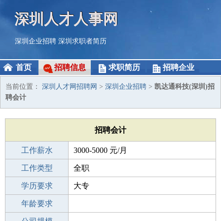
深圳人才人事网
深圳企业招聘
深圳求职者简历
首页
招聘信息
求职简历
招聘企业
当前位置：
深圳人才网招聘网
>
深圳企业招聘
>
凯达通科技(深圳)招
聘会计
招聘会计
工作薪水
3000-5000 元/月
招聘人数
工作类型
1人
全职
性别要求
学历要求
-
大专
工作经验
年龄要求
1-3年