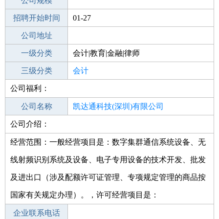
工作地点
公司规模
深圳大鹏新区
招聘开始时间
公司电话
01-27
招聘结束时间
公司地址
2022-03-15
一级分类
会计|教育|金融|律师
二级分类
三级分类
财务/会计
会计
公司福利：
其他行业
公司名称
凯达通科技(深圳)有限公司
公司介绍：
公司类型
有限责任公司(台港澳法人独资)
经营范围：一般经营项目是：数字集群通信系统设备、无
线射频识别系统及设备、电子专用设备的技术开发、批发
及进出口（涉及配额许可证管理、专项规定管理的商品按
国家有关规定办理）。，许可经营项目是：
企业联系电话