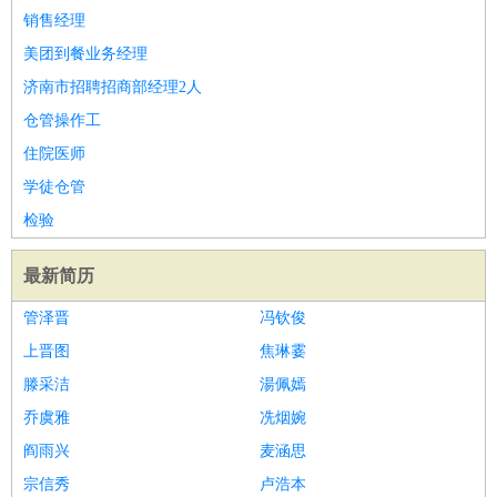
销售经理
美团到餐业务经理
济南市招聘招商部经理2人
仓管操作工
住院医师
学徒仓管
检验
最新简历
管泽晋
冯钦俊
上晋图
焦琳霎
滕采洁
湯佩嫣
乔虞雅
冼烟婉
阎雨兴
麦涵思
宗信秀
卢浩本