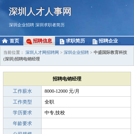
深圳人才人事网
深圳企业招聘
深圳求职者简历
首页
招聘信息
求职简历
招聘企业
当前位置：
深圳人才网招聘网
>
深圳企业招聘
>
中盛国际教育科技
(深圳)招聘电销经理
招聘电销经理
工作薪水
8000-12000 元/月
招聘人数
工作类型
1人
全职
性别要求
学历要求
-
中专,技校
工作经验
年龄要求
1-3年