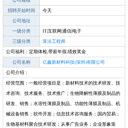
工作地点
公司规模
深圳宝安区
招聘开始时间
公司电话
今天
招聘结束时间
公司地址
2022-03-02
一级分类
IT|互联网|通信|电子
二级分类
三级分类
技术开发
算法工程师
公司福利：定期体检,带薪年假,绩效奖金
其他行业
公司名称
亿鑫新材料科技(深圳)有限公司
公司介绍：
公司类型
有限责任公司
经营范围：一般经营项目是：新材料技术的技术研发、技
术咨询、技术服务、技术推广；生物降解性薄膜及制品的
研发、销售；水溶性薄膜及制品、功能性薄膜及制品、机
械设备销售；软件开发；信息技术咨询服务；国内贸易；
生物基材料聚合技术研发；从事广告业务；企业形象策