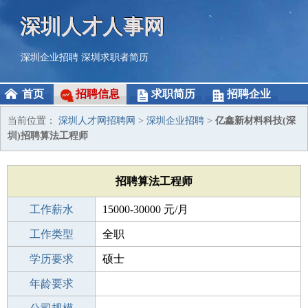
深圳人才人事网
深圳企业招聘
深圳求职者简历
首页
招聘信息
求职简历
招聘企业
当前位置：
深圳人才网招聘网
>
深圳企业招聘
>
亿鑫新材料科技(深
圳)招聘算法工程师
招聘算法工程师
工作薪水
15000-30000 元/月
招聘人数
工作类型
若干
全职
性别要求
学历要求
-
硕士
工作经验
年龄要求
1年以下