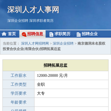
深圳人才人事网
深圳企业招聘
深圳求职者简历
首页
招聘信息
求职简历
招聘企业
当前位置：
深圳人才网招聘网
>
深圳企业招聘
>
南京德润未名股权
投资合伙企业(有限合伙)招聘拓展总监
招聘拓展总监
工作薪水
12000-20000 元/月
招聘人数
工作类型
1人
全职
性别要求
学历要求
-
大专
工作经验
年龄要求
5-10年