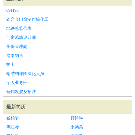
091195
铝合金门窗制作操作工
地铁总监代表
门窗幕墙设计师
承保管理岗
网络销售
护士
钢结构详图深化人员
个人业务部
营销发展及招聘
最新简历
臧柏姿
顾绮琳
毛江凌
米鸿昌