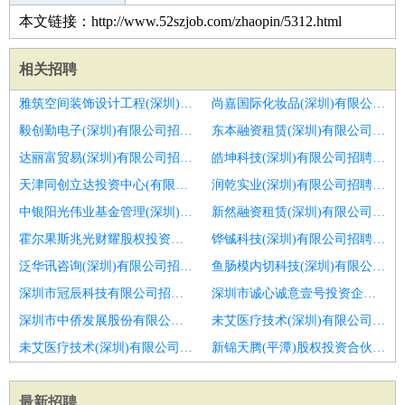
本文链接：http://www.52szjob.com/zhaopin/5312.html
相关招聘
雅筑空间装饰设计工程(深圳)有限公司招聘投资总监
尚嘉国际化妆品(深圳)有限公司招聘项目总监
毅创勤电子(深圳)有限公司招聘区域运营管理部总监
东本融资租赁(深圳)有限公司招聘营销前策岗
达丽富贸易(深圳)有限公司招聘财务总监
皓坤科技(深圳)有限公司招聘技术总监cto
天津同创立达投资中心(有限合伙)招聘商务总监
润乾实业(深圳)有限公司招聘财务总监
中银阳光伟业基金管理(深圳)有限公司招聘客服总监
新然融资租赁(深圳)有限公司招聘财务副总监
霍尔果斯兆光财耀股权投资合伙企业(有限合伙)招聘生态合作总监
铧铖科技(深圳)有限公司招聘应届生
泛华讯咨询(深圳)有限公司招聘惠州园林景观设计总监招聘
鱼肠模内切科技(深圳)有限公司招聘金融同业经理高级营销顾问
深圳市冠辰科技有限公司招聘采购总监
深圳市诚心诚意壹号投资企业(有限合伙)招聘物流营销总监
深圳市中侨发展股份有限公司招聘高级)财富管理总监
未艾医疗技术(深圳)有限公司招聘焦煤焦炭贸易业务经理业务总监
未艾医疗技术(深圳)有限公司招聘市场经营经理总监
新锦天腾(平潭)股权投资合伙企业(有限合伙)招聘市场经理
最新招聘