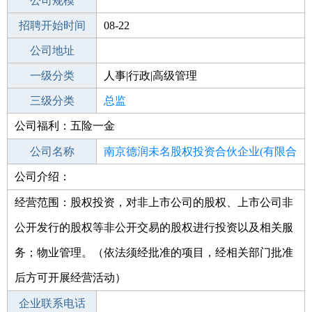
工作地点
公司规模
深圳龙华区
招聘开始时间
公司电话
08-22
招聘结束时间
公司地址
2021-10-09
一级分类
人事|行政|高级管理
二级分类
三级分类
高级管理
总监
公司福利：五险一金
其他行业
公司名称
南京德润未名股权投资合伙企业(有限合
公司介绍：
公司类型
伙)
有限合伙企业
经营范围：股权投资，对非上市公司的股权、上市公司非
公开发行的股权等非公开交易的股权进行投资以及相关服
务；物业管理。（依法须经批准的项目，经相关部门批准
后方可开展经营活动）
企业联系电话