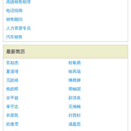
高级销售助理
电话招商
销售顾问
人力资源专员
汽车销售
最新简历
官励杰
桂敬易
夏漫瑾
喻风瑞
兀皓靖
继檀婵
焦皓晖
周楠国
全平超
尉清泉
辜宇志
元瀚楠
衣星凯
封西杉
杭傲雪
成盈思