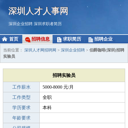
深圳人才人事网
深圳企业招聘
深圳求职者简历
首页
招聘信息
求职简历
招聘企业
当前位置：
深圳人才网招聘网
>
深圳企业招聘
>
伯爵咖啡(深圳)招聘
实验员
招聘实验员
工作薪水
5000-8000 元/月
招聘人数
工作类型
1人
全职
性别要求
学历要求
-
本科
工作经验
年龄要求
1-3年