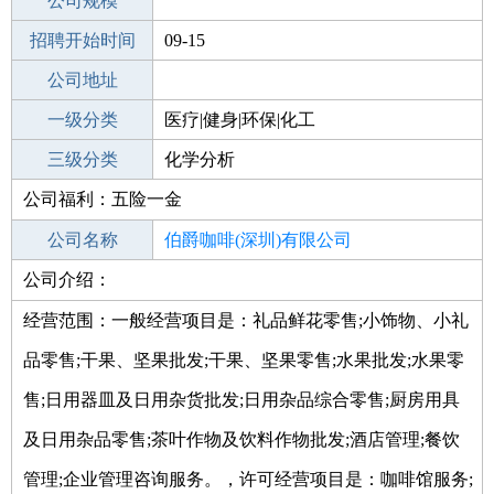
工作地点
公司规模
深圳罗湖区
招聘开始时间
公司电话
09-15
招聘结束时间
公司地址
2021-10-31
一级分类
医疗|健身|环保|化工
二级分类
三级分类
化工
化学分析
公司福利：五险一金
其他行业
公司名称
伯爵咖啡(深圳)有限公司
公司介绍：
公司类型
有限责任公司
经营范围：一般经营项目是：礼品鲜花零售;小饰物、小礼
品零售;干果、坚果批发;干果、坚果零售;水果批发;水果零
售;日用器皿及日用杂货批发;日用杂品综合零售;厨房用具
及日用杂品零售;茶叶作物及饮料作物批发;酒店管理;餐饮
管理;企业管理咨询服务。，许可经营项目是：咖啡馆服务;