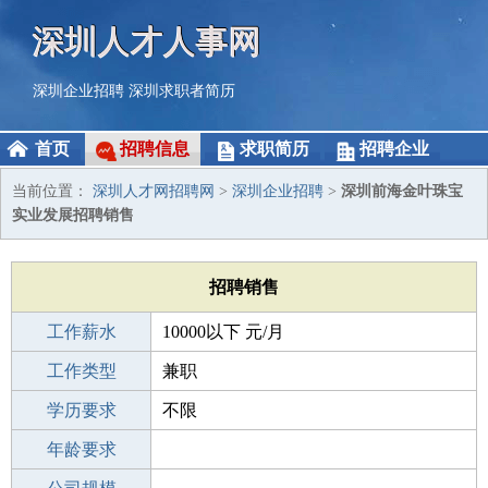
深圳人才人事网
深圳企业招聘
深圳求职者简历
首页
招聘信息
求职简历
招聘企业
当前位置：
深圳人才网招聘网
>
深圳企业招聘
>
深圳前海金叶珠宝
实业发展招聘销售
招聘销售
工作薪水
10000以下 元/月
招聘人数
工作类型
若干
兼职
性别要求
学历要求
-
不限
工作经验
年龄要求
不限