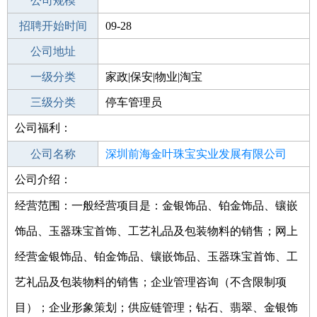
工作地点
公司规模
深圳龙岗区
招聘开始时间
公司电话
09-28
招聘结束时间
公司地址
2021-10-06
一级分类
家政|保安|物业|淘宝
二级分类
三级分类
物业管理
停车管理员
公司福利：
其他行业
其他
公司名称
深圳前海金叶珠宝实业发展有限公司
公司介绍：
公司类型
有限责任公司(法人独资)
经营范围：一般经营项目是：金银饰品、铂金饰品、镶嵌
饰品、玉器珠宝首饰、工艺礼品及包装物料的销售；网上
经营金银饰品、铂金饰品、镶嵌饰品、玉器珠宝首饰、工
艺礼品及包装物料的销售；企业管理咨询（不含限制项
目）；企业形象策划；供应链管理；钻石、翡翠、金银饰