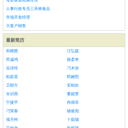
母婴渠道拓展经理
人事行政专员三禾林食品
市场开发经理
大客户销售
最新简历
和檀茜
汪弘庭
芮诚鸿
骆柔奇
岳诗玲
刁木弥
粘茹芙
郎婉熙
卫朝方
安柏欢
令识雨
董妮萱
宁捷平
冉倩菲
刁荣春
辅俊尧
项月柯
卜茹烟