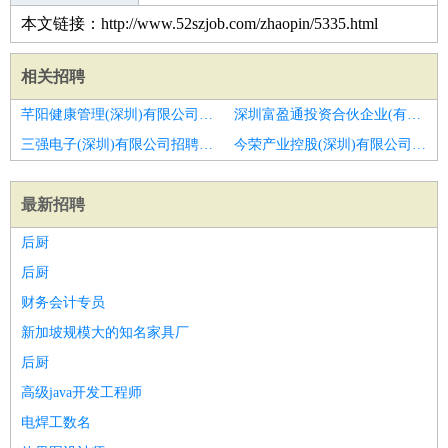
本文链接：http://www.52szjob.com/zhaopin/5335.html
相关招聘
芊阳健康管理(深圳)有限公司招聘财富顾问经理
深圳富盈通投资合伙企业(有限合伙)招聘高薪招聘保险顾问
三强电子(深圳)有限公司招聘内勤助理
今荣产业控股(深圳)有限公司招聘月薪9k）国寿金融规划师
最新招聘
后厨
后厨
财务会计专员
新加坡规模大的知名家具厂
后厨
高级java开发工程师
电焊工数名