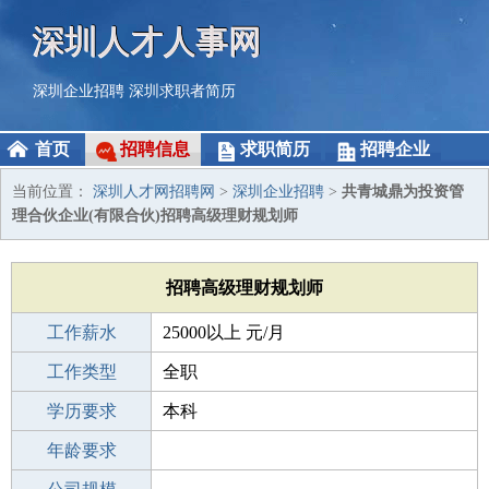
深圳人才人事网
深圳企业招聘
深圳求职者简历
首页
招聘信息
求职简历
招聘企业
当前位置：
深圳人才网招聘网
>
深圳企业招聘
>
共青城鼎为投资管
理合伙企业(有限合伙)招聘高级理财规划师
招聘高级理财规划师
工作薪水
25000以上 元/月
招聘人数
工作类型
1人
全职
性别要求
学历要求
-
本科
工作经验
年龄要求
1-3年