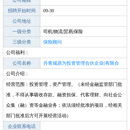
工作地点
公司规模
深圳福田区
招聘开始时间
公司电话
09-30
招聘结束时间
公司地址
2021-11-28
一级分类
司机|物流|贸易|保险
二级分类
三级分类
保险
保险顾问
公司福利：
其他行业
公司名称
共青城鼎为投资管理合伙企业(有限合
公司介绍：
公司类型
伙)
有限合伙企业
经营范围：投资管理，资产管理。（未经金融监管部门批
准，不得从事吸收存款、融资担保、代客理财、向社会公
众集（融）资等金融业务；依法须经批准的项目，经相关
部门批准后方可开展经营活动）
企业联系电话