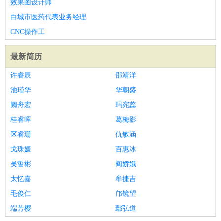
效果图设计师
白城市医药代表业务经理
CNC操作工
最新简历
许睿辰
邵靖洋
池瑾华
华朝盛
阙舟宏
玛宛蕊
桂睿晖
葛梅影
区睿珊
仇敏涵
戈珠媛
百惠冰
吴誓彬
阎娇娥
太忆嘉
牟捷吉
毛俊仁
邝镜望
端芳樱
鄢弘道