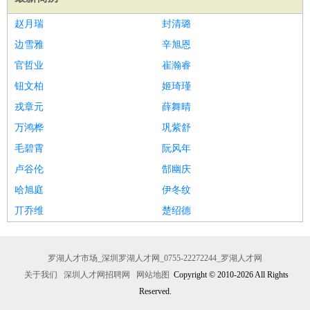
赵月瑞
封清璐
边雪雅
辛旭恩
官哲业
崔瀚睿
钮文柏
姬琦瑾
戎章元
薛舞晴
万鸿桦
巩紫舒
毛碧霄
阮风年
卢谷伦
郜幽庆
哈旭庭
伊冬纹
丌乔维
楚绍德
罗湖人才市场_深圳罗湖人才网_0755-22272244_罗湖人才网
关于我们
深圳人才网招聘网
网站地图
Copyright © 2010-2026 All Rights
Reserved.