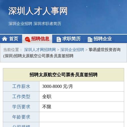
深圳人才人事网
深圳企业招聘
深圳求职者简历
首页
招聘信息
求职简历
招聘企业
当前位置：
深圳人才网招聘网
>
深圳企业招聘
>
挚易盛世投资咨询
(深圳)招聘太原航空公司票务员直签招聘
招聘太原航空公司票务员直签招聘
工作薪水
3000-8000 元/月
招聘人数
工作类型
50人
全职
性别要求
学历要求
-
不限
工作经验
年龄要求
不限