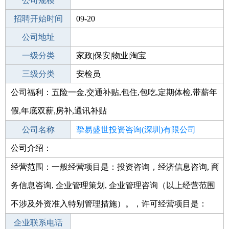
工作地点
公司规模
深圳南山区
招聘开始时间
公司电话
09-20
招聘结束时间
公司地址
2021-10-20
一级分类
家政|保安|物业|淘宝
二级分类
三级分类
家政/安保
安检员
公司福利：五险一金,交通补贴,包住,包吃,定期体检,带薪年
其他行业
咨询|法律|教育科研|翻译
假,年底双薪,房补,通讯补贴
公司名称
挚易盛世投资咨询(深圳)有限公司
公司介绍：
公司类型
有限责任公司(台港澳与境内合资)
经营范围：一般经营项目是：投资咨询，经济信息咨询, 商
务信息咨询, 企业管理策划, 企业管理咨询（以上经营范围
不涉及外资准入特别管理措施）。，许可经营项目是：
企业联系电话