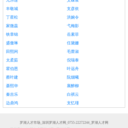
元尔莲
艾蝶凌
丰敬城
支彦依
丁星松
洪婉令
家微蕊
弋梅影
铁章锦
岳素菲
盛傲琳
任黛姗
田熙闲
毛蕾淑
太柔茹
倪瑞泰
霍伯恩
叶远舟
蔡叶建
阮烟曦
聂熙华
襄醉柳
秦吉乐
白祺云
边鼎鸿
支忆瑾
罗湖人才市场_深圳罗湖人才网_0755-22272244_罗湖人才网