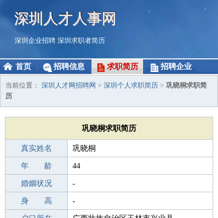
深圳人才人事网
深圳企业招聘
深圳求职者简历
首页
招聘信息
求职简历
招聘企业
当前位置：
深圳人才网招聘网
>
深圳个人求职简历
>
巩晓桐求职简
历
巩晓桐求职简历
真实姓名
巩晓桐
性 别
年 龄
女
44
出生年月
婚姻状况
1982-05-16
-
学 历
身 高
中专
-