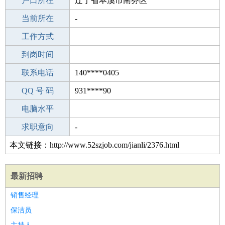
毕业学校
户口所在
中华职业技术学校培训中心
辽宁省本溪市南芬区
所学专业
当前所在
-
-
工作经验
工作方式
20
驾 照
到岗时间
C照
期望月薪
联系电话
140****0405
手机号码
QQ 号 码
140****0405
931****90
微信号码
电脑水平
140****0405
外语水平
求职意向
-
本文链接：http://www.52szjob.com/jianli/2376.html
最新招聘
销售经理
保洁员