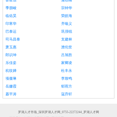
鲁星信
蒲劲翰
季朋峻
宗钟华
临佑昊
荣皓海
印寒华
齐喻义
巴泰运
巩强锐
司马昌泰
支建林
萧玉惠
澹伦世
郎识坤
吕旭胜
乐佳姿
家卿凌
杭纹婵
杜丰永
项傲琳
李致鸣
岳姗霞
郁雨方
聂平涛
寇乔轩
罗湖人才市场_深圳罗湖人才网_0755-22272244_罗湖人才网