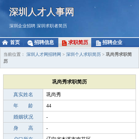
深圳人才人事网
深圳企业招聘
深圳求职者简历
首页
招聘信息
求职简历
招聘企业
当前位置：
深圳人才网招聘网
>
深圳个人求职简历
>
巩尚秀求职简
历
巩尚秀求职简历
真实姓名
巩尚秀
性 别
年 龄
男
44
出生年月
婚姻状况
1982-08-22
-
学 历
身 高
成人教育
-