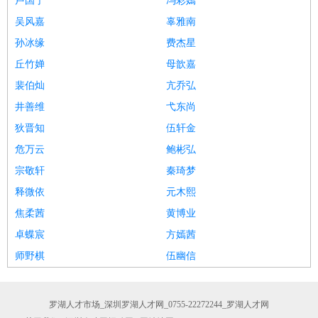
卢国宁
冯彩嫣
吴风嘉
辜雅南
孙冰缘
费杰星
丘竹婵
母歆嘉
裴伯灿
亢乔弘
井善维
弋东尚
狄晋知
伍轩金
危万云
鲍彬弘
宗敬轩
秦琦梦
释微依
元木熙
焦柔茜
黄博业
卓蝶宸
方嫣茜
师野棋
伍幽信
罗湖人才市场_深圳罗湖人才网_0755-22272244_罗湖人才网