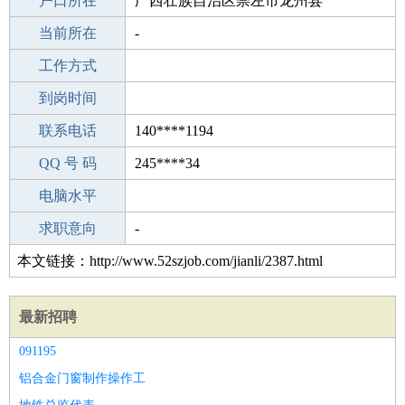
毕业学校
户口所在
鞍山岭沟中学
广西壮族自治区崇左市龙州县
所学专业
当前所在
-
-
工作经验
工作方式
13
驾 照
到岗时间
C照
期望月薪
联系电话
140****1194
手机号码
QQ 号 码
140****1194
245****34
微信号码
电脑水平
140****1194
外语水平
求职意向
-
本文链接：http://www.52szjob.com/jianli/2387.html
最新招聘
091195
铝合金门窗制作操作工