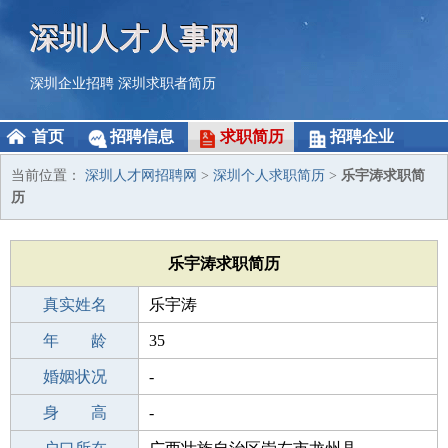
深圳人才人事网
深圳企业招聘
深圳求职者简历
首页
招聘信息
求职简历
招聘企业
当前位置：
深圳人才网招聘网
>
深圳个人求职简历
>
乐宇涛求职简
历
乐宇涛求职简历
真实姓名
乐宇涛
性 别
年 龄
男
35
出生年月
婚姻状况
1991-11-25
-
学 历
身 高
高中
-