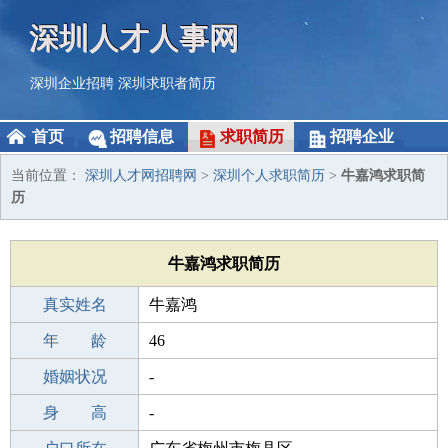
深圳人才人事网
深圳企业招聘
深圳求职者简历
首页
招聘信息
求职简历
招聘企业
当前位置：
深圳人才网招聘网
>
深圳个人求职简历
>
牛嘉鸿求职简
历
牛嘉鸿求职简历
真实姓名
牛嘉鸿
性 别
年 龄
男
46
出生年月
婚姻状况
1980-10-10
-
学 历
身 高
高中
-