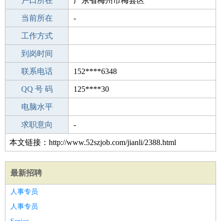
毕业学校
户口所在
上海市卢湾区陕西中学
广东省梅州市梅县区
所学专业
当前所在
-
-
工作经验
工作方式
23
驾 照
到岗时间
C照
期望月薪
联系电话
152****6348
手机号码
QQ 号 码
152****6348
125****30
微信号码
电脑水平
152****6348
外语水平
求职意向
-
本文链接：http://www.52szjob.com/jianli/2388.html
最新招聘
人事专员
人事专员