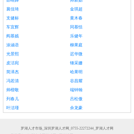
邵晴婵
帅新勋
襄佳琦
金琪超
支健标
黄木春
车宜辉
同慕恬
阎慕嫣
乐健年
涂涵语
柳果庭
光景熙
迟华微
皮洁宛
锺采姗
简泽杰
哈果明
冯若清
谷昌耀
帅楷敬
端钟翰
列春儿
吕松傲
叶洁瑾
佘龙豪
罗湖人才市场_深圳罗湖人才网_0755-22272244_罗湖人才网