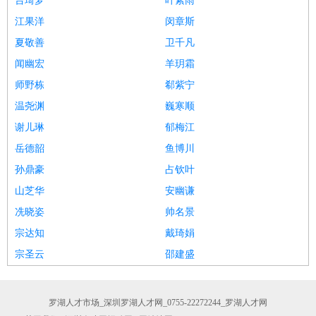
台琦梦
叶素雨
江果洋
闵章斯
夏敬善
卫千凡
闻幽宏
羊玥霜
师野栋
郗紫宁
温尧渊
巍寒顺
谢儿琳
郁梅江
岳德韶
鱼博川
孙鼎豪
占钦叶
山芝华
安幽谦
冼晓姿
帅名景
宗达知
戴琦娟
宗圣云
邵建盛
罗湖人才市场_深圳罗湖人才网_0755-22272244_罗湖人才网