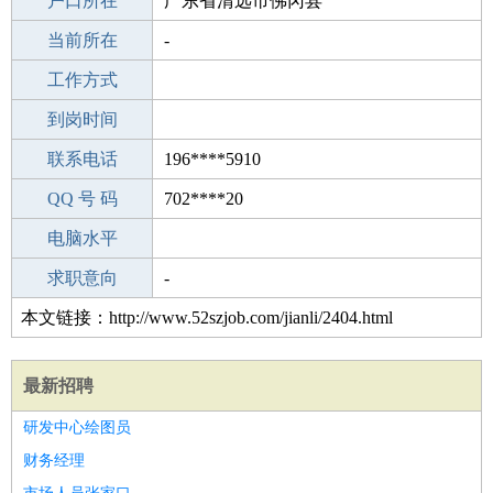
毕业学校
户口所在
郏县堂街镇第一初级中学
广东省清远市佛冈县
所学专业
当前所在
-
-
工作经验
工作方式
12
驾 照
到岗时间
未知
期望月薪
联系电话
196****5910
手机号码
QQ 号 码
196****5910
702****20
微信号码
电脑水平
196****5910
外语水平
求职意向
-
本文链接：http://www.52szjob.com/jianli/2404.html
最新招聘
研发中心绘图员
财务经理