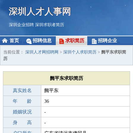
深圳人才人事网
深圳企业招聘
深圳求职者简历
首页
招聘信息
求职简历
招聘企业
当前位置：
深圳人才网招聘网
>
深圳个人求职简历
>
阙平东求职简
历
阙平东求职简历
真实姓名
阙平东
性 别
年 龄
男
36
出生年月
婚姻状况
1990-06-07
-
学 历
身 高
初中
-