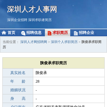
深圳人才人事网
深圳企业招聘
深圳求职者简历
首页
招聘信息
求职简历
招聘企业
当前位置：
深圳人才网招聘网
>
深圳个人求职简历
>
陕俊承求职简
历
陕俊承求职简历
真实姓名
陕俊承
性 别
年 龄
男
28
出生年月
婚姻状况
1998-11-24
-
学 历
身 高
职校/技校
-