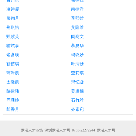
台川承
荀楠雄
凌诗凝
南捷洋
滕翔月
季熙茜
荆琪皓
艾隆维
甄紫芙
阎商文
辅炫泰
慕夏华
诸含瑛
玛璐妙
靳茹琪
叶润珊
蒲泽凯
查莉琪
太隆凯
玛忆凝
陕建玮
姜虞楠
同珊静
石竹雅
郎香月
齐素宛
罗湖人才市场_深圳罗湖人才网_0755-22272244_罗湖人才网