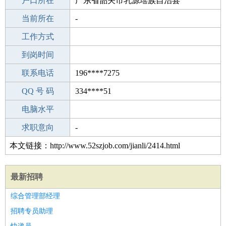
毕业学校
户口所在
职校/技校
广东省韶关市乳源瑶族自治县
所学专业
当前所在
-
-
工作经验
工作方式
5
驾 照
到岗时间
无
期望月薪
联系电话
196****7275
手机号码
QQ 号 码
196****7275
334****51
微信号码
电脑水平
196****7275
外语水平
求职意向
-
本文链接：http://www.52szjob.com/jianli/2414.html
最新招聘
综合管理部经理
招聘专员助理