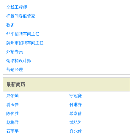
全栈工程师
样板间客服管家
教务
邹平招聘车间主任
滨州市招聘车间主任
外拓专员
钢结构设计师
营销经理
最新简历
屈佑灿
守冠谦
尉玉佳
付琳卉
陈俊胜
希嘉倩
赵梅君
武弘岩
石雨平
容尔莲