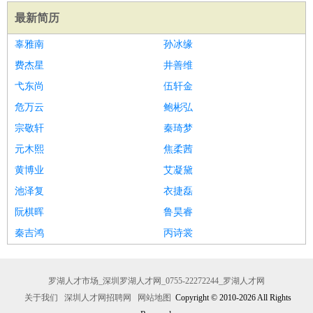
最新简历
辜雅南
孙冰缘
费杰星
井善维
弋东尚
伍轩金
危万云
鲍彬弘
宗敬轩
秦琦梦
元木熙
焦柔茜
黄博业
艾凝黛
池泽复
衣捷磊
阮棋晖
鲁昊睿
秦吉鸿
丙诗裳
罗湖人才市场_深圳罗湖人才网_0755-22272244_罗湖人才网
关于我们
深圳人才网招聘网
网站地图
Copyright © 2010-2026 All Rights