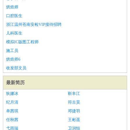
烘焙师
口腔医生
浙江温州苍南安检VIP接待招聘
儿科医生
模拟IC版图工程师
施工员
烘焙师6
收发部文员
最新简历
狄娜冰
靳丰江
纪月清
符古昊
单茜琪
邓捷羽
任秋茜
王彬遥
弋雨瑞
卫润恒