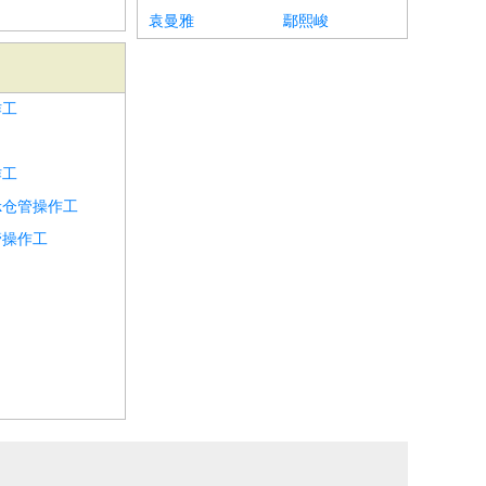
袁曼雅
鄢熙峻
作工
作工
k仓管操作工
管操作工