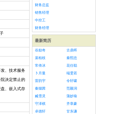
财务总监
销售经理
中控工
财务经理
电子
最新简历
谷励奇
古鼎晖
裴柏枝
秦熙忠
常倚冰
花任聪
开发、技术服务
卜月曼
端雯若
务院决定禁止的
雷韵宇
令轩啸
硬盘、嵌入式存
秦烟茜
范颖润
臧雪灵
蒲妙瑜
守泽棋
齐章豪
卓德轩
甘东谦