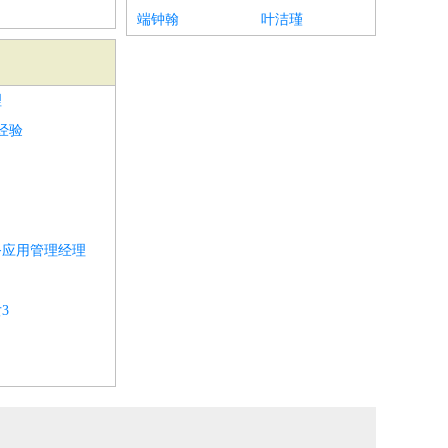
端钟翰
叶洁瑾
理
经验
务应用管理经理
3