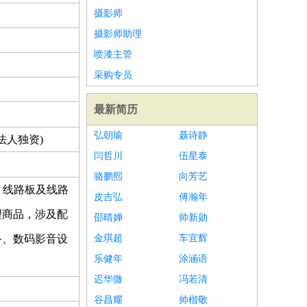
摄影师
摄影师助理
喷漆主管
采购专员
最新简历
弘朝瑜
聂诗静
法人独资)
闫哲川
伍星泰
骆鹏熙
向芳艺
、线路板及线路
皮吉弘
傅瀚年
理商品，涉及配
邵晴婵
帅新勋
备、数码影音设
金琪超
车宜辉
乐健年
涂涵语
迟华微
冯若清
谷昌耀
帅楷敬