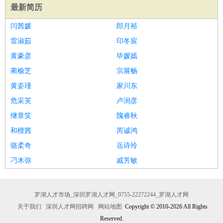
最新简历
闫茜媛
郎月裕
雷淑茹
印冬宸
黄豪彦
毕媛嫣
蔺榆芝
宗展畅
黄姿瑾
家川东
危采芙
卢润彦
继章笑
隗睿秋
和檀茜
芮诚鸿
骆柔奇
岳诗玲
刁木弥
戚芳敏
罗湖人才市场_深圳罗湖人才网_0755-22272244_罗湖人才网
关于我们
深圳人才网招聘网
网站地图
Copyright © 2010-2026 All Rights
Reserved.