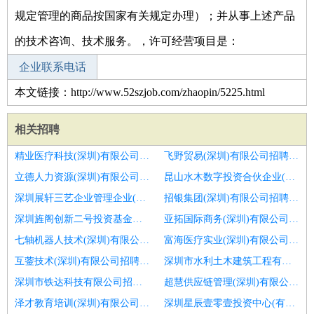
规定管理的商品按国家有关规定办理）；并从事上述产品
的技术咨询、技术服务。，许可经营项目是：
企业联系电话
本文链接：http://www.52szjob.com/zhaopin/5225.html
相关招聘
精业医疗科技(深圳)有限公司招聘商务专员
飞野贸易(深圳)有限公司招聘商务专员
立德人力资源(深圳)有限公司招聘商务专员
昆山水木数字投资合伙企业(有限合伙)招聘网络在线销售
深圳展轩三艺企业管理企业(有限合伙)招聘渠道高级专员2118
招银集团(深圳)有限公司招聘商务专员
深圳旌阁创新二号投资基金合伙企业(有限合伙)招聘港口商务专员
亚拓国际商务(深圳)有限公司招聘商务专员
七轴机器人技术(深圳)有限公司招聘商务专员
富海医疗实业(深圳)有限公司招聘游戏产品引入商务
互蓥技术(深圳)有限公司招聘商务专员
深圳市水利土木建筑工程有限公司招聘商务专员
深圳市铁达科技有限公司招聘门窗幕墙设计师
超慧供应链管理(深圳)有限公司招聘商务专员
泽才教育培训(深圳)有限公司招聘商务
深圳星辰壹零壹投资中心(有限合伙)招聘商务专员4000