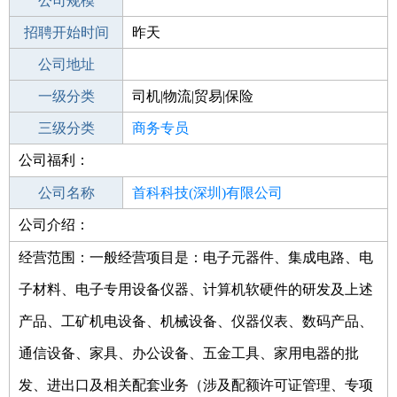
工作地点
公司规模
深圳罗湖区
招聘开始时间
公司电话
昨天
招聘结束时间
公司地址
2021-10-10
一级分类
司机|物流|贸易|保险
二级分类
三级分类
贸易/采购
商务专员
公司福利：
其他行业
制药/生物工程/医护
公司名称
首科科技(深圳)有限公司
公司介绍：
公司类型
有限责任公司(台港澳法人独资)
经营范围：一般经营项目是：电子元器件、集成电路、电
子材料、电子专用设备仪器、计算机软硬件的研发及上述
产品、工矿机电设备、机械设备、仪器仪表、数码产品、
通信设备、家具、办公设备、五金工具、家用电器的批
发、进出口及相关配套业务（涉及配额许可证管理、专项