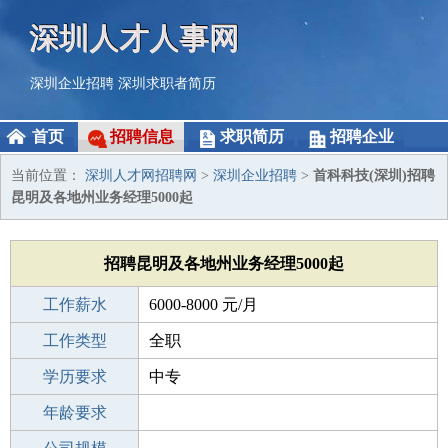
深圳人才人事网
深圳企业招聘
深圳求职者简历
首页
招聘信息
求职简历
招聘企业
当前位置：
深圳人才网招聘网
>
深圳企业招聘
>
首科科技(深圳)招聘
昆明及各地州业务经理5000起
招聘昆明及各地州业务经理5000起
工作薪水
6000-8000 元/月
招聘人数
工作类型
1人
全职
性别要求
学历要求
-
中专
工作经验
年龄要求
不限