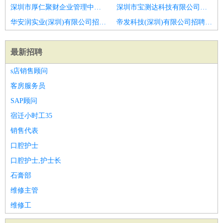
深圳市厚仁聚财企业管理中心(有限合伙)招聘诚聘#商务专员双休
深圳市宝测达科技有限公司招聘业务员招聘
华安润实业(深圳)有限公司招聘招商顾问
帝发科技(深圳)有限公司招聘电气项目商务专员
最新招聘
s店销售顾问
客房服务员
SAP顾问
宿迁小时工35
销售代表
口腔护士
口腔护士,护士长
石膏部
维修主管
维修工